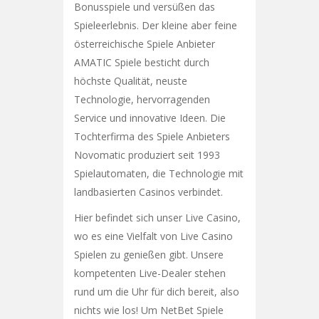
Bonusspiele und versüßen das
Spieleerlebnis. Der kleine aber feine
österreichische Spiele Anbieter
AMATIC Spiele besticht durch
höchste Qualität, neuste
Technologie, hervorragenden
Service und innovative Ideen. Die
Tochterfirma des Spiele Anbieters
Novomatic produziert seit 1993
Spielautomaten, die Technologie mit
landbasierten Casinos verbindet.
Hier befindet sich unser Live Casino,
wo es eine Vielfalt von Live Casino
Spielen zu genießen gibt. Unsere
kompetenten Live-Dealer stehen
rund um die Uhr für dich bereit, also
nichts wie los! Um NetBet Spiele