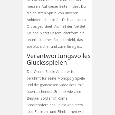
messen. Auf dieser Seite findest Du
die neusten Spiele von unseren
Anbietern die alle für Dich an einem
Ort angeordnet. Als Teil der NetBet-
Gruppe bietet unsere Plattform ein
unterhaltsames Spieleumfeld, das
absolut sicher und zuverlässig ist.
Verantwortungsvolles
Glücksspielen
Der Online Spiele Anbieter ist
berühmt für seine Monopoly Spiele
und die grandiosen Videoslots mit
überraschender Graphik wie zum
Beispiel Soldier of Rome.
Steckenpferd des Spiele Anbieters
sind Fernseh- und Filmthemen wie