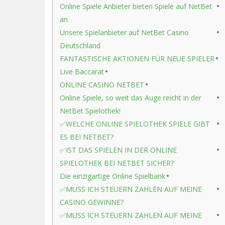
Online Spiele Anbieter bieten Spiele auf NetBet
an
Unsere Spielanbieter auf NetBet Casino
Deutschland
FANTASTISCHE AKTIONEN FÜR NEUE SPIELER
Live Baccarat
ONLINE CASINO NETBET
Online Spiele, so weit das Auge reicht in der
NetBet Spielothek!
✅WELCHE ONLINE SPIELOTHEK SPIELE GIBT
ES BEI NETBET?
✅IST DAS SPIELEN IN DER ONLINE
SPIELOTHEK BEI NETBET SICHER?
Die einzigartige Online Spielbank
✅MUSS ICH STEUERN ZAHLEN AUF MEINE
CASINO GEWINNE?
✅MUSS ICH STEUERN ZAHLEN AUF MEINE