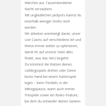
Märchen aus Tausendundeiner
Nacht verzaubern.
Mit unglaublichen Jackpots kannst du
innerhalb weniger Drehs reich
werden.
Wir arbeiten unentwegt daran, unser
Live Casino auf verschiedene Art und
Weise immer weiter zu optimieren,
damit ihr auf unserer Seite alles
findet, was das Herz begehrt.
Du könntest die Walzen deines
Lieblingsspiels drehen oder Deine
beste Hand bei einem Kartenspiel
legen – beim Pendeln, in der
Mittagspause, wann auch immer.
Freispiele sowie ein Risiko-Feature,
bei dem du entweder deinen Gewinn