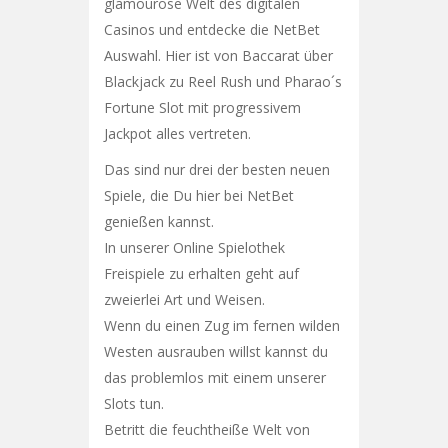
glamouröse Welt des digitalen
Casinos und entdecke die NetBet
Auswahl. Hier ist von Baccarat über
Blackjack zu Reel Rush und Pharao´s
Fortune Slot mit progressivem
Jackpot alles vertreten.
Das sind nur drei der besten neuen
Spiele, die Du hier bei NetBet
genießen kannst.
In unserer Online Spielothek
Freispiele zu erhalten geht auf
zweierlei Art und Weisen.
Wenn du einen Zug im fernen wilden
Westen ausrauben willst kannst du
das problemlos mit einem unserer
Slots tun.
Betritt die feuchtheiße Welt von