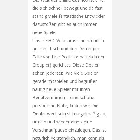
die sich schnell bewegt und da fast
ständig viele fantastische Entwickler
dazustoßen gibt es auch immer
neue Spiele.
Unsere HD-Webcams sind natürlich
auf den Tisch und den Dealer (im
Falle von Live Roulette natürlich den
Croupier) gerichtet. Diese Dealer
sehen jederzeit, wie viele Spieler
gerade mitspielen und begrüßen
häufig neue Spieler mit ihren
Benutzernamen – eine schöne
persönliche Note, finden wir! Die
Dealer wechseln sich regelmäßig ab,
um hin und wieder eine kleine
Verschnaufpause einzulegen. Das ist
natürlich verständlich, man kann als