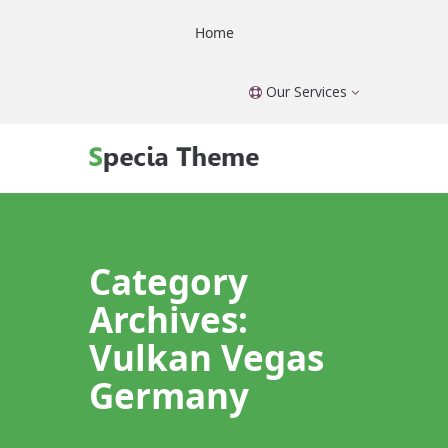
Home
Our Services
Category
Archives:
Vulkan Vegas
Germany