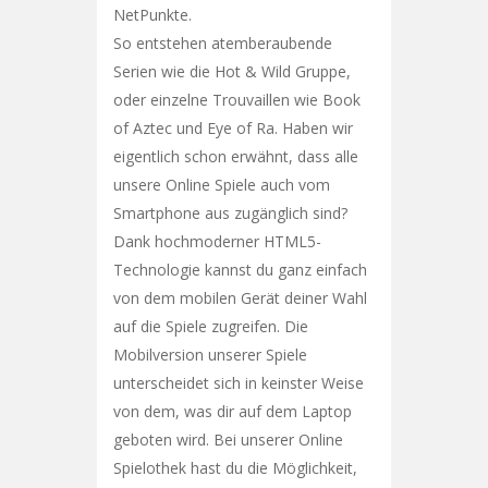
NetPunkte.
So entstehen atemberaubende
Serien wie die Hot & Wild Gruppe,
oder einzelne Trouvaillen wie Book
of Aztec und Eye of Ra. Haben wir
eigentlich schon erwähnt, dass alle
unsere Online Spiele auch vom
Smartphone aus zugänglich sind?
Dank hochmoderner HTML5-
Technologie kannst du ganz einfach
von dem mobilen Gerät deiner Wahl
auf die Spiele zugreifen. Die
Mobilversion unserer Spiele
unterscheidet sich in keinster Weise
von dem, was dir auf dem Laptop
geboten wird. Bei unserer Online
Spielothek hast du die Möglichkeit,