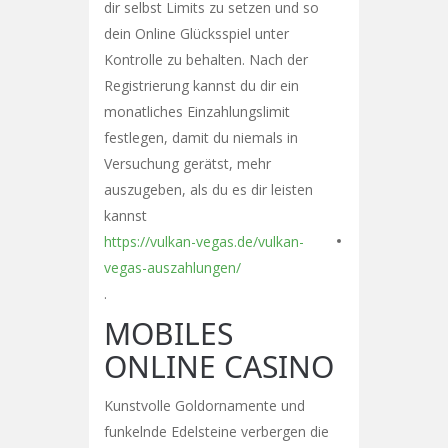
dir selbst Limits zu setzen und so
dein Online Glücksspiel unter
Kontrolle zu behalten. Nach der
Registrierung kannst du dir ein
monatliches Einzahlungslimit
festlegen, damit du niemals in
Versuchung gerätst, mehr
auszugeben, als du es dir leisten
kannst
https://vulkan-vegas.de/vulkan-
vegas-auszahlungen/
.
MOBILES
ONLINE CASINO
Kunstvolle Goldornamente und
funkelnde Edelsteine verbergen die