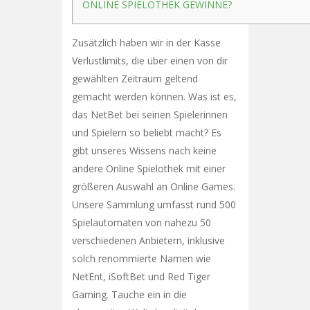
ONLINE SPIELOTHEK GEWINNE?
Zusätzlich haben wir in der Kasse
Verlustlimits, die über einen von dir
gewählten Zeitraum geltend
gemacht werden können. Was ist es,
das NetBet bei seinen Spielerinnen
und Spielern so beliebt macht? Es
gibt unseres Wissens nach keine
andere Online Spielothek mit einer
größeren Auswahl an Online Games.
Unsere Sammlung umfasst rund 500
Spielautomaten von nahezu 50
verschiedenen Anbietern, inklusive
solch renommierte Namen wie
NetEnt, iSoftBet und Red Tiger
Gaming. Tauche ein in die