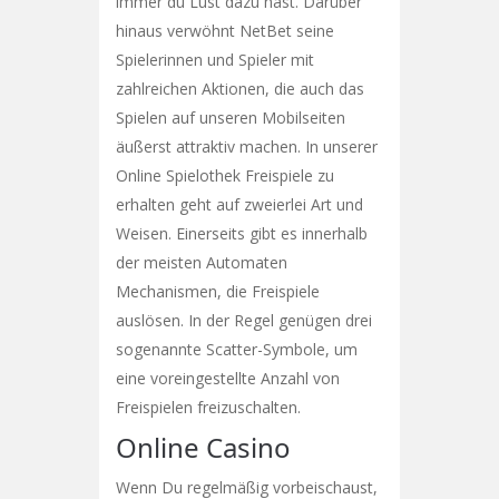
immer du Lust dazu hast. Darüber
hinaus verwöhnt NetBet seine
Spielerinnen und Spieler mit
zahlreichen Aktionen, die auch das
Spielen auf unseren Mobilseiten
äußerst attraktiv machen. In unserer
Online Spielothek Freispiele zu
erhalten geht auf zweierlei Art und
Weisen. Einerseits gibt es innerhalb
der meisten Automaten
Mechanismen, die Freispiele
auslösen. In der Regel genügen drei
sogenannte Scatter-Symbole, um
eine voreingestellte Anzahl von
Freispielen freizuschalten.
Online Casino
Wenn Du regelmäßig vorbeischaust,