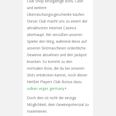
Club Shop einzigartige Boni, Cash
und weitere
Überraschungssgeschenke kaufen.
Dieser Club macht uns zu einem der
attraktivsten Internet Casinos
überhaupt. Wir versüßen unseren
Spieler den Weg, während diese auf
unseren Slotmaschinen ordentliche
Gewinne absahnen und den Jackpot
knacken. So kommt zu den
normalen Boni, die du bei unseren
Slots entdecken kannst, noch dieser
NetBet Players Club Bonus dazu
vulkan vegas germany
.
Doch dies ist nicht die einzige
Möglichkeit, dein Gewinnpotenzial zu
maximieren.