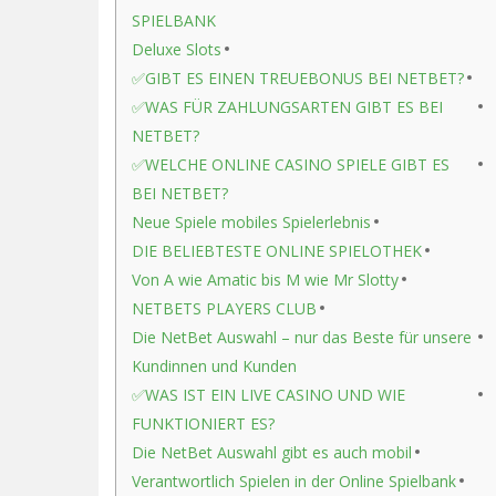
SPIELBANK
Deluxe Slots
✅GIBT ES EINEN TREUEBONUS BEI NETBET?
✅WAS FÜR ZAHLUNGSARTEN GIBT ES BEI
NETBET?
✅WELCHE ONLINE CASINO SPIELE GIBT ES
BEI NETBET?
Neue Spiele mobiles Spielerlebnis
DIE BELIEBTESTE ONLINE SPIELOTHEK
Von A wie Amatic bis M wie Mr Slotty
NETBETS PLAYERS CLUB
Die NetBet Auswahl – nur das Beste für unsere
Kundinnen und Kunden
✅WAS IST EIN LIVE CASINO UND WIE
FUNKTIONIERT ES?
Die NetBet Auswahl gibt es auch mobil
Verantwortlich Spielen in der Online Spielbank