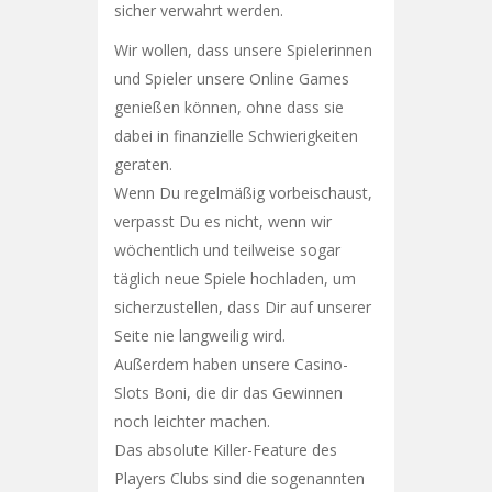
sicher verwahrt werden.
Wir wollen, dass unsere Spielerinnen
und Spieler unsere Online Games
genießen können, ohne dass sie
dabei in finanzielle Schwierigkeiten
geraten.
Wenn Du regelmäßig vorbeischaust,
verpasst Du es nicht, wenn wir
wöchentlich und teilweise sogar
täglich neue Spiele hochladen, um
sicherzustellen, dass Dir auf unserer
Seite nie langweilig wird.
Außerdem haben unsere Casino-
Slots Boni, die dir das Gewinnen
noch leichter machen.
Das absolute Killer-Feature des
Players Clubs sind die sogenannten