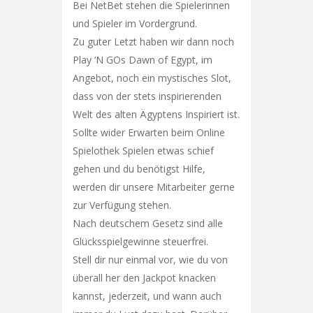
Bei NetBet stehen die Spielerinnen
und Spieler im Vordergrund.
Zu guter Letzt haben wir dann noch
Play ‘N GOs Dawn of Egypt, im
Angebot, noch ein mystisches Slot,
dass von der stets inspirierenden
Welt des alten Ägyptens Inspiriert ist.
Sollte wider Erwarten beim Online
Spielothek Spielen etwas schief
gehen und du benötigst Hilfe,
werden dir unsere Mitarbeiter gerne
zur Verfügung stehen.
Nach deutschem Gesetz sind alle
Glücksspielgewinne steuerfrei.
Stell dir nur einmal vor, wie du von
überall her den Jackpot knacken
kannst, jederzeit, und wann auch