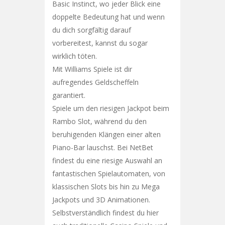
Basic Instinct, wo jeder Blick eine
doppelte Bedeutung hat und wenn
du dich sorgfältig darauf
vorbereitest, kannst du sogar
wirklich töten.
Mit Williams Spiele ist dir
aufregendes Geldscheffeln
garantiert.
Spiele um den riesigen Jackpot beim
Rambo Slot, während du den
beruhigenden Klängen einer alten
Piano-Bar lauschst. Bei NetBet
findest du eine riesige Auswahl an
fantastischen Spielautomaten, von
klassischen Slots bis hin zu Mega
Jackpots und 3D Animationen.
Selbstverständlich findest du hier