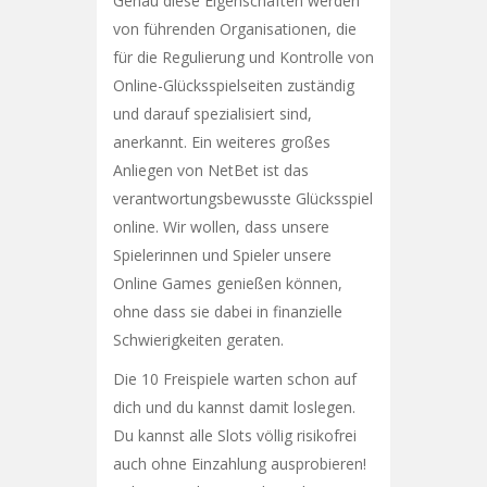
Genau diese Eigenschaften werden
von führenden Organisationen, die
für die Regulierung und Kontrolle von
Online-Glücksspielseiten zuständig
und darauf spezialisiert sind,
anerkannt. Ein weiteres großes
Anliegen von NetBet ist das
verantwortungsbewusste Glücksspiel
online. Wir wollen, dass unsere
Spielerinnen und Spieler unsere
Online Games genießen können,
ohne dass sie dabei in finanzielle
Schwierigkeiten geraten.
Die 10 Freispiele warten schon auf
dich und du kannst damit loslegen.
Du kannst alle Slots völlig risikofrei
auch ohne Einzahlung ausprobieren!