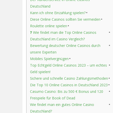
Deutschland
Kann ich ohne Einzahlung spielen?
Diese Online Casinos sollten Sie vermeiden
Roulette online spielen
❓ Wie findet man die Top Online Casinos
Deutschland im Casino Vergleich?
Bewertung deutscher Online Casinos durch
unsere Experten
Mobiles Spielvergnügen
Top Echtgeld Online Casinos 2023 – um echtes
Geld spielen!
Sichere und schnelle Casino Zahlungsmethoden
Die Top 10 Online Casinos in Deutschland 2023
Casumo Casino: Bis zu 500 € Bonus und 120
Freispiele für Book of Dead
Wie findet man ein gutes Online Casino
Deutschland?