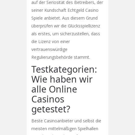
auf der Seriosität des Betreibers, der
seiner Kundschaft Echtgeld Casino
Spiele anbietet. Aus diesem Grund
überprüfen wir die Glücksspiellizenz
als erstes, um sicherzustellen, dass
die Lizenz von einer
vertrauenswürdige
Regulierungsbehörde stammt.
Testkategorien:
Wie haben wir
alle Online
Casinos
getestet?
Beste Casinoanbieter und selbst die
meisten mittelmäßigen Spielhallen