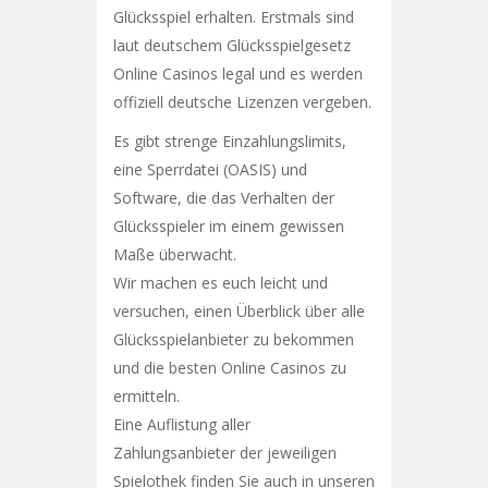
Glücksspiel erhalten. Erstmals sind
laut deutschem Glücksspielgesetz
Online Casinos legal und es werden
offiziell deutsche Lizenzen vergeben.
Es gibt strenge Einzahlungslimits,
eine Sperrdatei (OASIS) und
Software, die das Verhalten der
Glücksspieler im einem gewissen
Maße überwacht.
Wir machen es euch leicht und
versuchen, einen Überblick über alle
Glücksspielanbieter zu bekommen
und die besten Online Casinos zu
ermitteln.
Eine Auflistung aller
Zahlungsanbieter der jeweiligen
Spielothek finden Sie auch in unseren