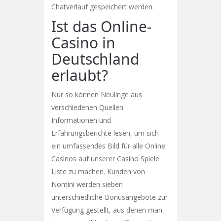
Chatverlauf gespeichert werden.
Ist das Online-
Casino in
Deutschland
erlaubt?
Nur so können Neulinge aus
verschiedenen Quellen
Informationen und
Erfahrungsberichte lesen, um sich
ein umfassendes Bild für alle Online
Casinos auf unserer Casino Spiele
Liste zu machen. Kunden von
Nomini werden sieben
unterschiedliche Bonusangebote zur
Verfügung gestellt, aus denen man