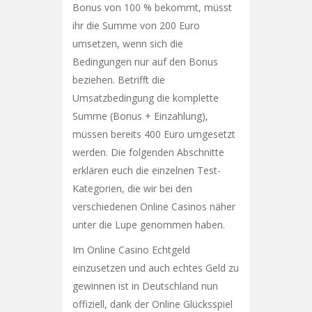
Bonus von 100 % bekommt, müsst
ihr die Summe von 200 Euro
umsetzen, wenn sich die
Bedingungen nur auf den Bonus
beziehen. Betrifft die
Umsatzbedingung die komplette
Summe (Bonus + Einzahlung),
müssen bereits 400 Euro umgesetzt
werden. Die folgenden Abschnitte
erklären euch die einzelnen Test-
Kategorien, die wir bei den
verschiedenen Online Casinos näher
unter die Lupe genommen haben.
Im Online Casino Echtgeld
einzusetzen und auch echtes Geld zu
gewinnen ist in Deutschland nun
offiziell, dank der Online Glücksspiel