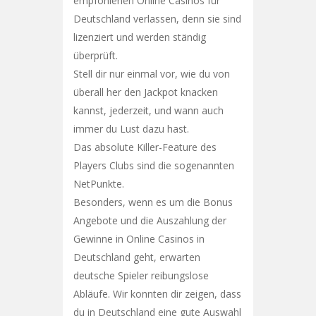
empfohlenen Online Casinos für
Deutschland verlassen, denn sie sind
lizenziert und werden ständig
überprüft.
Stell dir nur einmal vor, wie du von
überall her den Jackpot knacken
kannst, jederzeit, und wann auch
immer du Lust dazu hast.
Das absolute Killer-Feature des
Players Clubs sind die sogenannten
NetPunkte.
Besonders, wenn es um die Bonus
Angebote und die Auszahlung der
Gewinne in Online Casinos in
Deutschland geht, erwarten
deutsche Spieler reibungslose
Abläufe. Wir konnten dir zeigen, dass
du in Deutschland eine gute Auswahl