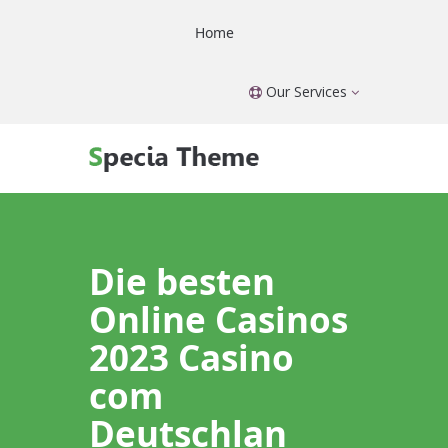
Home
Our Services
Die besten
Online Casinos
2023 Casino
com
Deutschlan