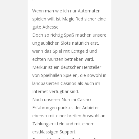
Wenn man wie ich nur Automaten
spielen will, ist Magic Red sicher eine
gute Adresse.
Doch so richtig Spaß machen unsere
unglaublichen Slots natürlich erst,
wenn das Spiel mit Echtgeld und
echten Münzen betrieben wird.
Merkur ist ein deutscher Hersteller
von Spielhallen Spielen, die sowohl in
landbasierten Casinos als auch im
Internet verfügbar sind.
Nach unseren Nomini Casino
Erfahrungen punktet der Anbieter
ebenso mit einer breiten Auswahl an
Zahlungsmitteln und mit einem
erstklassigen Support.