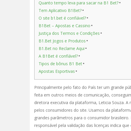
Quanto tempo leva para sacar na B1 Bet?
Tem Aplicativo B1Bet?
O site b1.bet é confiável?
B1Bet – Apostas e Cassino
Justiça dos Termos e Condições
B1.Bet Jogos e Produtos
B1.Bet no Reclame Aqui
A B1Bet é confiável?
Tipos de bônus B1 Bet
Apostas Esportivas
Principalmente pelo fato do País ter um grande p
feita em outros meios de comunicação, conseguim
diretora executiva da plataforma, Leticia Souza. 
pelos consumidores do site. Usamos da plataforma
grandes parâmetros para o consumidor brasileiro. 
responsável pela validação das licenças indica que e