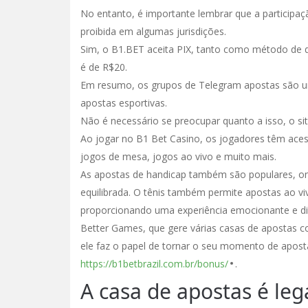
No entanto, é importante lembrar que a participa
proibida em algumas jurisdições.
Sim, o B1.BET aceita PIX, tanto como método de
é de R$20.
Em resumo, os grupos de Telegram apostas são u
apostas esportivas.
Não é necessário se preocupar quanto a isso, o sit
Ao jogar no B1 Bet Casino, os jogadores têm aces
jogos de mesa, jogos ao vivo e muito mais.
As apostas de handicap também são populares, on
equilibrada. O tênis também permite apostas ao 
proporcionando uma experiência emocionante e d
Better Games, que gere várias casas de apostas c
ele faz o papel de tornar o seu momento de apost
https://b1betbrazil.com.br/bonus/
.
A casa de apostas é lega