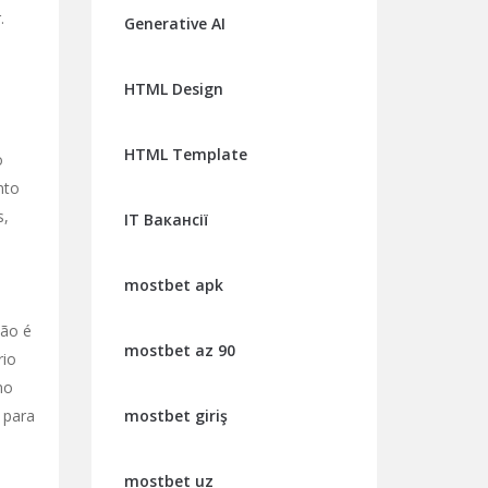
.
Generative AI
HTML Design
HTML Template
o
nto
s,
IT Вакансії
mostbet apk
Não é
mostbet az 90
rio
no
 para
mostbet giriş
mostbet uz