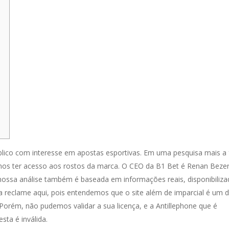
úblico com interesse em apostas esportivas. Em uma pesquisa mais a
os ter acesso aos rostos da marca. O CEO da B1 Bet é Renan Bezer
A nossa análise também é baseada em informações reais, disponibiliz
 reclame aqui, pois entendemos que o site além de imparcial é um 
Porém, não pudemos validar a sua licença, e a Antillephone que é
sta é inválida.