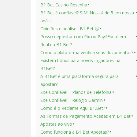
B1 Bet Casino Resenha
B1 Bet é confiável? SIM! Nota 4 de 5 em nossa
anális
Opiniões e análises B1 Bet 🤔
Posso depositar com Pix ou Pay4Fun e em
Real na B1 Bet?
Como a plataforma verifica seus documentos?
Existem bônus para novos jogadores na
B1Bet?
A B1Bet é uma plataforma segura para
apostar?
Site Confiável Planos de Telefonia
Site Confiável Relógio Garmin
Como é o Reclame Aqui B1.Bet?
As Formas de Pagamento Aceitas em B1 Bet
Apostas ao vivo
Como funciona a B1 Bet Apostas?