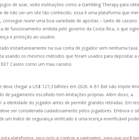
jogos de azar, visite instituições como a Gambling Therapy para obte
ar de não ser um site tão conhecido, essa é uma plataforma que mer
, consegue reunir uma boa variedade de apostas – tanto de cassino
nça de funcionamento emitida pelo governo da Costa Rica, o que signi
nça e proteção ao usuário.
ditado instantaneamente na sua conta de jogador sem nenhuma taxa.
feita usando os mesmos métodos que foram usados para depositar a 
1 BET Casino como um mau cassino.
line deve chegar a US$ 127,3 bilhões em 2026. A B1 Bet não impõe limi
do de pagamento escolhido tem limitações próprias. Além disso, a
r a identidade do jogador antes de permitir grandes retiradas. Em r
deve ser considerada cuidadosamente pelos jogadores. Embora o si
de um índice de segurança verificado e uma licença inverificável pod
 esta plataforma, seus prós e contras e vantagens, para que você te