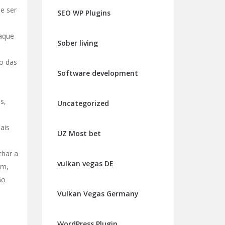
e ser
SEO WP Plugins
aque
Sober living
o das
Software development
s,
Uncategorized
ais
UZ Most bet
char a
vulkan vegas DE
ém,
ão
Vulkan Vegas Germany
WordPress Plugin