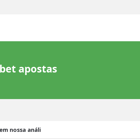
1bet apostas
 em nossa análi