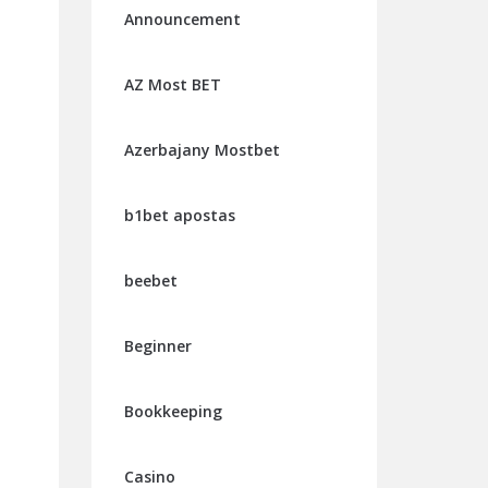
Announcement
AZ Most BET
Azerbajany Mostbet
b1bet apostas
beebet
Beginner
Bookkeeping
Casino