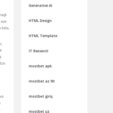
Generative AI
raqlı
HTML Design
 aze
 belə,
HTML Template
k,
me
IT Вакансії
i
ütün
mostbet apk
mostbet az 90
avə
mostbet giriş
n
,
mostbet uz