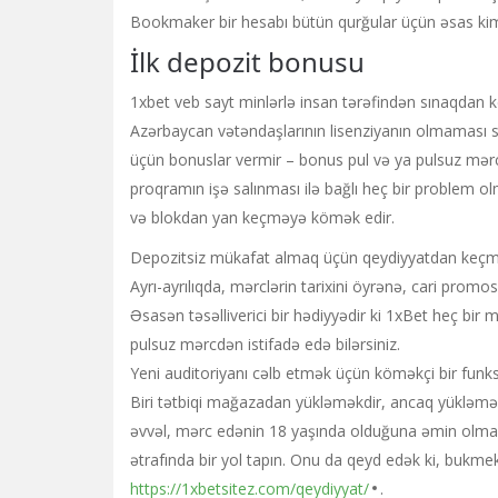
Bookmaker bir hesabı bütün qurğular üçün əsas kim
İlk depozit bonusu
1xbet veb sayt minlərlə insan tərəfindən sınaqdan keç
Azərbaycan vətəndaşlarının lisenziyanın olmaması səb
üçün bonuslar vermir – bonus pul və ya pulsuz mərc 
proqramın işə salınması ilə bağlı heç bir problem o
və blokdan yan keçməyə kömək edir.
Depozitsiz mükafat almaq üçün qeydiyyatdan keçmə
Ayrı-ayrılıqda, mərclərin tarixini öyrənə, cari promos
Əsasən təsəlliverici bir hədiyyədir ki 1xBet heç bir 
pulsuz mərcdən istifadə edə bilərsiniz.
Yeni auditoriyanı cəlb etmək üçün köməkçi bir funks
Biri tətbiqi mağazadan yükləməkdir, ancaq yükləmə
əvvəl, mərc edənin 18 yaşında olduğuna əmin olmalı
ətrafında bir yol tapın. Onu da qeyd edək ki, buk
https://1xbetsitez.com/qeydiyyat/
.