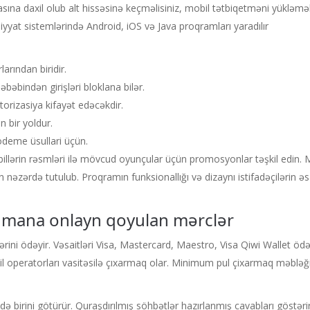
sına daxil olub alt hissəsinə keçməlisiniz, mobil tətbiqetməni yükləmə
liyyat sistemlərində Android, iOS və Java proqramları yaradılır
rından biridir.
əbindən girişləri bloklana bilər.
orizasiya kifayət edəcəkdir.
 bir yoldur.
deme üsullari üçün.
illərin rəsmləri ilə mövcud oyunçular üçün promosyonlar təşkil edin. 
nəzərdə tutulub. Proqramın funksionallığı və dizaynı istifadəçilərin ə
idmana onlayn qoyulan mərclər
rini ödəyir. Vəsaitləri Visa, Mastercard, Maestro, Visa Qiwi Wallet ödə
 operatorları vasitəsilə çıxarmaq olar. Minimum pul çixarmaq məbləğ
 birini götürür. Quraşdırılmış söhbətlər hazırlanmış cavabları göstərir