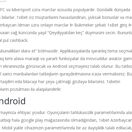
l, UFC və kibersport üzrə mərclər xüsusilə populyardır. Gündəlik dünyada
bilərlər. 1xBet-öz müştərilərini həvəsləndirən, yüksək bonuslar və ma
Azerbaycan İdman üzrə onlayn mərclər ᐉ Bukmeker şirkəti 1xBet giriş ᐉ
yuxarı sağ küncündə yaşıl “Qeydiyyatdan keç” düyməsini secin. Bununla
l pul cashback.
“Abunəlikləri idarə et” bölməsidir. Applikasiyalarda qaranlıq tema seçmə
q kimi əlavə maraqlı və yararlı funkisyalar da mövcuddur aviator ga
i ekranınızda görünəcək və Android seçməyiniz tələb olunur. Bu tətbiq
xarici mənbələrdən tətbiqlərin quraşdırılmasına icazə verməlisiniz. B
təqdim edə biləcəyi hər şeyə çatmağı gözləyə bilərsiniz. 1xbetin
rin pozulması ilə əlaqələndirilir.
ndroid
ilməyinizə ehtiyac yoxdur. Oyunçuların təhlükəsizlik parametrlərində əl
e tətbiqi hələ google play mağazasında olmadığından, 1xbet Azerbayca
 Mobil yukle cihazınızın parametrlərində bir az dəyişiklik tələb ediləcək