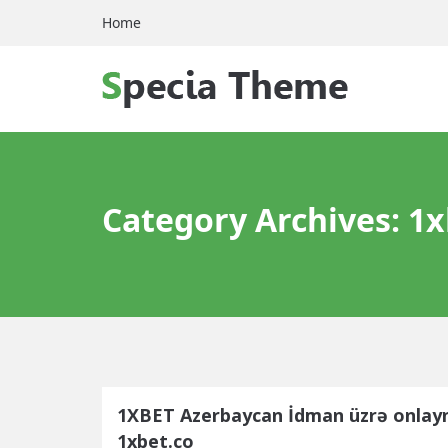
Home
Category Archives: 1x
1XBET Azerbaycan İdman üzrə onlayn 
1xbet.co