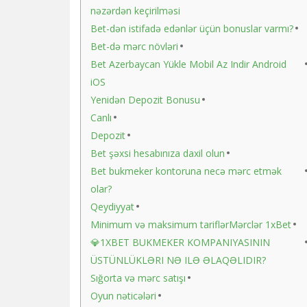
nəzərdən keçirilməsi
Bet-dən istifadə edənlər üçün bonuslar varmı?
Bet-də mərc növləri
Bet Azerbaycan Yükle Mobil Az Indir Android
iOS
Yenidən Depozit Bonusu
Canlı
Depozit
Bet şəxsi hesabınıza daxil olun
Bet bukmeker kontoruna necə mərc etmək
olar?
Qeydiyyat
Minimum və maksimum tariflərMərclər 1xBet
💎1XBET BUKMEKER KOMPANIYASININ
ÜSTÜNLÜKLƏRI NƏ ILƏ ƏLAQƏLIDIR?
Sığorta və mərc satışı
Oyun nəticələri