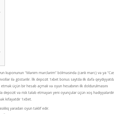
yun kuponunun “Mənim mərclərim” bölməsində (canlı mərc) və ya “Ca
llar ilə göstərilir. İlk depozit 1xbet bonus saytda ilk dəfə qeydiyyatd
ə etmək üçün bir hesab açmalı və oyun hesabının ilk doldurulmasını
la depozit və risk tələb etməyən yeni oyunçular üçün xoş hədiyyələrdir
k kifayətdir 1xBet.
sılılıq yaradan oyun təklif edir.