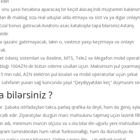
 edin
i onu şəxsi hesabına aparacaq bir keçid alacaq.İndi müştərinin balansın
an ilk məbləğ sizə real uduşlar əldə etməyə və slot və ya digər onlayn
əl bonus gətirəcək.Aviatoru əsas kataloqda tapa bilərsiniz.Axtarış
tdir.
qazanc gətirməyəcək, lakin o, vaxtınızı yaxşı keçirməyə və onlayn
cək.
let ödəniş sistemləri və Beeline, MTS, Tele2 və Megafon mobil operato
əbləği 100AZN-dir bütün odeme üsullari üçün. Maksimum pul çixarmaq
15 min rubl, AZN elektron pul kisələri və mobil operatorlar üçün şirkət
ə səhifənin yuxarı sağ küncündə yaşıl “Qeydiyyatdan keç” düyməsini sec
 bilərsiniz ?
. Şəbəkə istifadəçiləri təkcə parlaq qrafika ilə deyil, həm də geniş əyl
 cəlb edir. Ziyarətçilər düzgün mərc məhsulunu tapmaq üçün lazımlı fil
ənin adı, minimum mərcin ölçüsü və s.ola bilər.Ən uğurlu yeni məhsullar
qram təminatından həm rahat funksionallığı, həm də dürüstlüyü ilə
və nəticə çıxara bilərsiniz. Online casino Pin – Up etibarlı portal