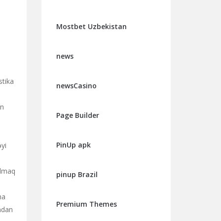
Mostbet Uzbekistan
news
ı
stika
newsCasino
un
Page Builder
PinUp apk
əyi
olmaq
pinup Brazil
e
ha
Premium Themes
ından