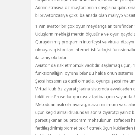
Administrasiya öz müştərilərinin qayğısına qalır, on
bilər.Avtorizasiya şəxsi balansda olan maliyyə vəsait
1 win aviator bir çox oyun meydançaları tərəfindən 
Uduşların məbləği mərcin ölçüsünə və oyun qaydalar
Quraşdırılmış proqramın interfeysi və virtual dizayn
olmayaraq istənilən İnternet istifadəçisi funksional
ilə tanış ola bilər.
Aviator’ da risk etməmək vacibdir.Başlamaq üçün,
funksionallığını öyrənə bilər.Bu halda onun sistem
Şəxsi hesabınıza daxil olmaqla, oyunçu şəxsi məluma
Virtual klub öz ziyarətçilərinə sistemdə əvvəlcədən
təklif edir.Prosedur qorxusuz tərtibatçının sayt
Metoddan asılı olmayaraq, icazə minimum vaxt alac
üçün keçid almalıdır.Bundan sonra ziyarətçi yalnız
pərəstişkarları bu proqram məhsulunun istifadəsi haq
fərdiləşdirilmiş xidmət təklif etmək üçün kukilərdə