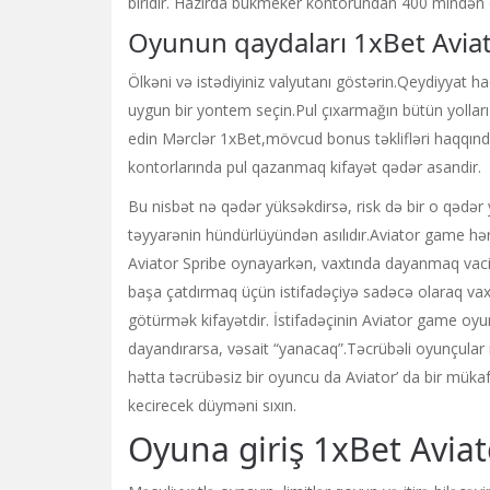
biridir. Hazırda bukmeker kontorundan 400 mindən ço
Oyunun qaydaları 1xBet Avia
Ölkəni və istədiyiniz valyutanı göstərin.Qeydiyyat 
uygun bir yontem seçin.Pul çıxarmağın bütün yollar
edin Mərclər 1xBet,mövcud bonus təklifləri haqqın
kontorlarında pul qazanmaq kifayət qədər asandir.
Bu nisbət nə qədər yüksəkdirsə, risk də bir o qədər
təyyarənin hündürlüyündən asılıdır.Aviator game h
Aviator Spribe oynayarkən, vaxtında dayanmaq vacibdi
başa çatdırmaq üçün istifadəçiyə sadəcə olaraq va
götürmək kifayətdir. İstifadəçinin Aviator game 
dayandırarsa, vəsait “yanacaq”.Təcrübəli oyunçular 
hətta təcrübəsiz bir oyuncu da Aviator’ da bir mükaf
kecirecek düyməni sıxın.
Oyuna giriş 1xBet Aviat