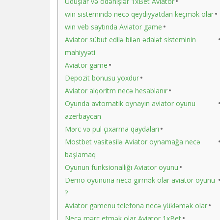
Uduşlar və ödənişlər 1xBet Aviator
win sistemində necə qeydiyyatdan keçmək olar
win veb saytında Aviator game
Aviator sübut edilə bilən ədalət sisteminin
mahiyyəti
Aviator game
Depozit bonusu yoxdur
Aviator alqoritm necə hesablanır
Oyunda avtomatik oynayın aviator oyunu
azerbaycan
Mərc və pul çıxarma qaydaları
Mostbet vasitəsilə Aviator oynamağa necə
başlamaq
Oyunun funksionallığı Aviator oyunu
Demo oyununa necə girmək olar aviator oyunu
?
Aviator gamenu telefona necə yükləmək olar
Necə mərc etmək olar Aviator 1xBet