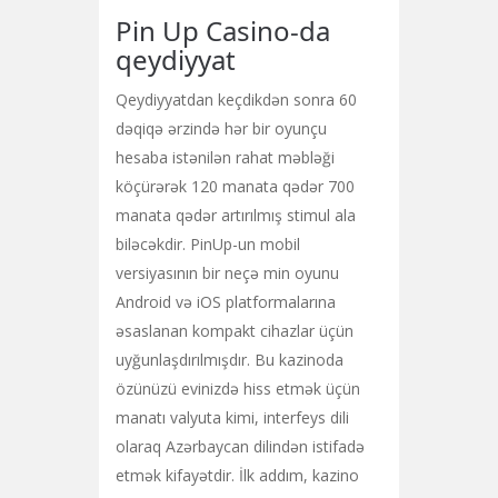
Pin Up Casino-da
qeydiyyat
Qeydiyyatdan keçdikdən sonra 60
dəqiqə ərzində hər bir oyunçu
hesaba istənilən rahat məbləği
köçürərək 120 manata qədər 700
manata qədər artırılmış stimul ala
biləcəkdir. PinUp-un mobil
versiyasının bir neçə min oyunu
Android və iOS platformalarına
əsaslanan kompakt cihazlar üçün
uyğunlaşdırılmışdır. Bu kazinoda
özünüzü evinizdə hiss etmək üçün
manatı valyuta kimi, interfeys dili
olaraq Azərbaycan dilindən istifadə
etmək kifayətdir. İlk addım, kazino