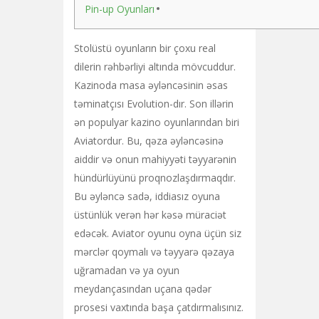
Pin-up Oyunları
Stolüstü oyunların bir çoxu real
dilerin rəhbərliyi altında mövcuddur.
Kazinoda masa əyləncəsinin əsas
təminatçısı Evolution-dır. Son illərin
ən populyar kazino oyunlarından biri
Aviatordur. Bu, qəza əyləncəsinə
aiddir və onun mahiyyəti təyyarənin
hündürlüyünü proqnozlaşdırmaqdır.
Bu əyləncə sadə, iddiasız oyuna
üstünlük verən hər kəsə müraciət
edəcək. Aviator oyunu oyna üçün siz
mərclər qoymalı və təyyarə qəzaya
uğramadan və ya oyun
meydançasından uçana qədər
prosesi vaxtında başa çatdırmalısınız.