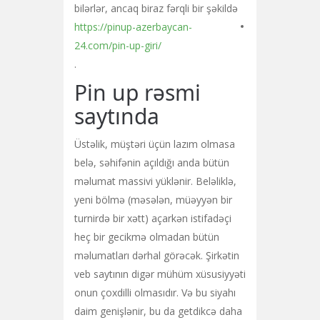
bilərlər, ancaq biraz fərqli bir şəkildə
https://pinup-azerbaycan-
24.com/pin-up-giri/
.
Pin up rəsmi
saytında
Üstəlik, müştəri üçün lazım olmasa
belə, səhifənin açıldığı anda bütün
məlumat massivi yüklənir. Beləliklə,
yeni bölmə (məsələn, müəyyən bir
turnirdə bir xətt) açarkən istifadəçi
heç bir gecikmə olmadan bütün
məlumatları dərhal görəcək. Şirkətin
veb saytının digər mühüm xüsusiyyəti
onun çoxdilli olmasıdır. Və bu siyahı
daim genişlənir, bu da getdikcə daha