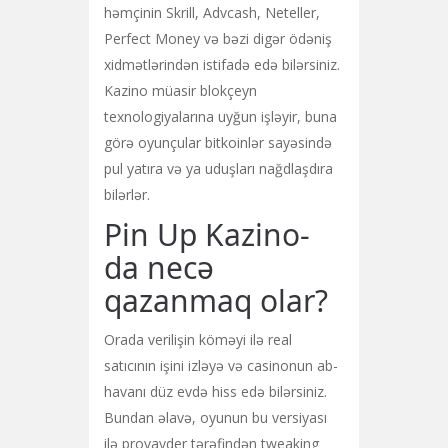
həmçinin Skrill, Advcash, Neteller,
Perfect Money və bəzi digər ödəniş
xidmətlərindən istifadə edə bilərsiniz.
Kazino müasir blokçeyn
texnologiyalarına uyğun işləyir, buna
görə oyunçular bitkoinlər sayəsində
pul yatıra və ya uduşları nağdlaşdıra
bilərlər.
Pin Up Kazino-
da necə
qazanmaq olar?
Orada verilişin köməyi ilə real
satıcının işini izləyə və casinonun ab-
havanı düz evdə hiss edə bilərsiniz.
Bundan əlavə, oyunun bu versiyası
ilə provayder tərəfindən tweaking