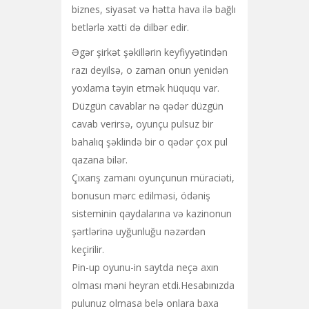
biznes, siyasət və hətta hava ilə bağlı
betlərlə xətti də dilbər edir.
Əgər şirkət şəkillərin keyfiyyətindən
razı deyilsə, o zaman onun yenidən
yoxlama təyin etmək hüququ var.
Düzgün cavablar nə qədər düzgün
cavab verirsə, oyunçu pulsuz bir
bahalıq şəklində bir o qədər çox pul
qazana bilər.
Çıxarış zamanı oyunçunun müraciəti,
bonusun mərc edilməsi, ödəniş
sisteminin qaydalarına və kazinonun
şərtlərinə uyğunluğu nəzərdən
keçirilir.
Pin-up oyunu-in saytda neçə axın
olması məni heyran etdi.Hesabınızda
pulunuz olmasa belə onlara baxa