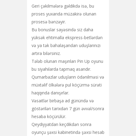
Geri çəkilmələrə gəldikdə isə, bu
proses yuxarıda müzakirə olunan
prosesə bənzəyir.
Bu bonuslar sayəsində siz daha
yüksək ehtimalla ekspress-betlərdən
və ya tək bahalaşandan uduşlarınızı
artıra bilərsiniz.
Tələb olunan maşınları Pin Up oyunu
bu siyahılarda tapmaq asandır.
Qumarbazlar uduşların ödənilməsi və
müxtəlif ölkələrə pul köçürmə sürəti
haqqında danışırlar.
Vəsaitlər birbaşa ad günündə və
göstərilən tarixdən 7 gün əvvəl/sonra
hesaba köçürülür.
Qeydiyyatdan keçdikdən sonra
oyunçu şəxsi kabinetində şəxsi hesab