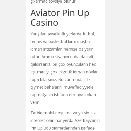
çıxarmaq tövsiyə olunur.
Aviator Pin Up
Casino
Yarışdan əvvəlki ilk yerlərdə futbol,
tennis və basketbol kimi məşhur
idman intizamları həmişə öz yerini
tutur. Amma siyahını daha da irəli
qaldırsanız, bir çox oyunçuların heç
eşitmədiyi çox ekzotik idman növləri
tapa bilərsiniz. Bu cür müxtəliflik
qiymət bahalarını müvəffəqiyyətlə
tapmağa və istifadə etməyə imkan
verir.
Tətbiq mobil qoşulma və ya simsiz
internet olan hər yerdə Azerbaycanın
Pin Up 360 xidmətlərindən istifadə