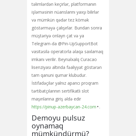
təlimlərdən keçirlər, platformanın
işləməsinin nüanslarını yaxşı bilirlər
və mümkün qədər tez kömək
göstərməyə çalışırlar. Bundan sonra
müştəriyə onlayn çat və ya
Telegram-da @Pin-UpSupportBot
vasitəsilə operatorla əlaqə saxlamaq
imkanı verilir. Beynəlxalq Curacao
lisenziyası altında fəaliyyət göstərən
tam qanuni qumar klubudur.
İstifadəçilər yalnız aparıcı proqram
tərtibatçılarının sertifikatlı slot
maşınlarına giriş əldə edir
https://pinup-azerbaycan-24.com
.
Demoyu pulsuz
oynamaq
mümkündürmü?