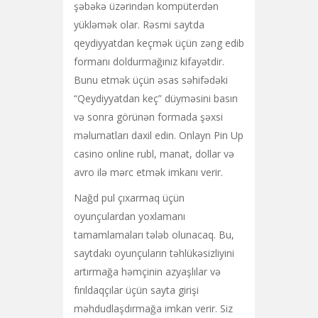
şəbəkə üzərindən kompüterdən
yükləmək olar. Rəsmi saytda
qeydiyyatdan keçmək üçün zəng edib
formanı doldurmağınız kifayətdir.
Bunu etmək üçün əsas səhifədəki
“Qeydiyyatdan keç” düyməsini basın
və sonra görünən formada şəxsi
məlumatları daxil edin. Onlayn Pin Up
casino online rubl, manat, dollar və
avro ilə mərc etmək imkanı verir.
Nağd pul çıxarmaq üçün
oyunçulardan yoxlamanı
tamamlamaları tələb olunacaq. Bu,
saytdakı oyunçuların təhlükəsizliyini
artırmağa həmçinin azyaşlılar və
fırıldaqçılar üçün sayta girişi
məhdudlaşdırmağa imkan verir. Siz