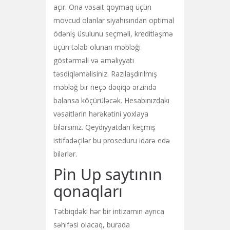
açır. Ona vəsait qoymaq üçün
mövcud olanlar siyahısından optimal
ödəniş üsulunu seçməli, kreditləşmə
üçün tələb olunan məbləği
göstərməli və əməliyyatı
təsdiqləməlisiniz. Razılaşdırılmış
məbləğ bir neçə dəqiqə ərzində
balansa köçürüləcək. Hesabınızdakı
vəsaitlərin hərəkətini yoxlaya
bilərsiniz. Qeydiyyatdan keçmiş
istifadəçilər bu proseduru idarə edə
bilərlər.
Pin Up saytının
qonaqları
Tətbiqdəki hər bir intizamın ayrıca
səhifəsi olacaq, burada