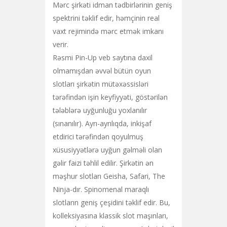
Mərc şirkəti idman tədbirlərinin geniş
spektrini təklif edir, həmçinin real
vaxt rejimində mərc etmək imkanı
verir.
Rəsmi Pin-Up veb saytına daxil
olmamışdan əvvəl bütün oyun
slotları şirkətin mütəxəssisləri
tərəfindən işin keyfiyyəti, göstərilən
tələblərə uyğunluğu yoxlanılır
(sınanılır). Ayrı-ayrılıqda, inkişaf
etdirici tərəfindən qoyulmuş
xüsusiyyətlərə uyğun gəlməli olan
gəlir faizi təhlil edilir. Şirkətin ən
məşhur slotları Geisha, Safari, The
Ninja-dır. Spinomenal maraqlı
slotların geniş çeşidini təklif edir. Bu,
kolleksiyasına klassik slot maşınları,