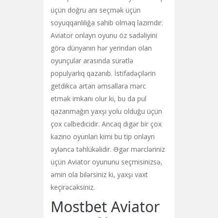
üçün doğru anı seçmək üçün
soyuqqanlılığa sahib olmaq lazımdır.
Aviator onlayn oyunu öz sadəliyini
görə dünyanın hər yerindən olan
oyunçular arasında sürətlə
populyarlıq qazanıb. İstifadəçilərin
getdikcə artan əmsallara mərc
etmək imkanı olur ki, bu da pul
qazanmağın yaxşı yolu olduğu üçün
çox cəlbedicidir. Ancaq digər bir çox
kazino oyunları kimi bu tip onlayn
əyləncə təhlükəlidir. Əgər mərcləriniz
üçün Aviator oyununu seçmisinizsə,
əmin ola bilərsiniz ki, yaxşı vaxt
keçirəcəksiniz.
Mostbet Aviator