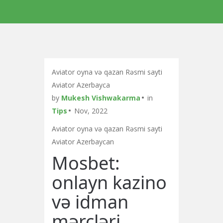
Aviator oyna və qazan Rəsmi sayti
Aviator Azerbayca
by
Mukesh Vishwakarma
in
Tips
Nov, 2022
Aviator oyna və qazan Rəsmi sayti
Aviator Azerbaycan
Mosbet:
onlayn kazino
və idman
mərcləri