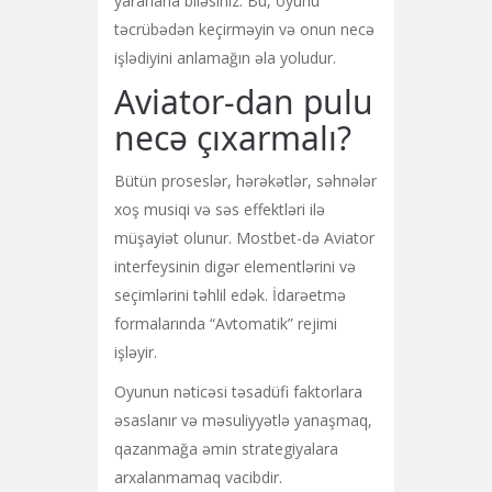
yararlana biləsiniz. Bu, oyunu
təcrübədən keçirməyin və onun necə
işlədiyini anlamağın əla yoludur.
Aviator-dan pulu
necə çıxarmalı?
Bütün proseslər, hərəkətlər, səhnələr
xoş musiqi və səs effektləri ilə
müşayiət olunur. Mostbet-də Aviator
interfeysinin digər elementlərini və
seçimlərini təhlil edək. İdarəetmə
formalarında “Avtomatik” rejimi
işləyir.
Oyunun nəticəsi təsadüfi faktorlara
əsaslanır və məsuliyyətlə yanaşmaq,
qazanmağa əmin strategiyalara
arxalanmamaq vacibdir.