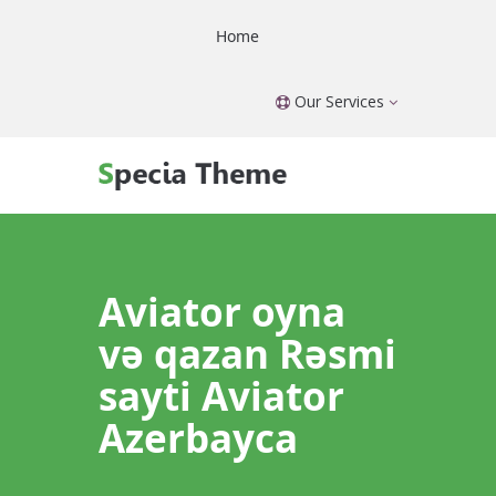
Home
Our Services
Aviator oyna
və qazan Rəsmi
sayti Aviator
Azerbayca