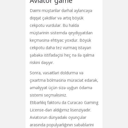
Aviator game
Daimi müştərilər dərhal əyləncəyə
diqqət çəkdilər və artıq böyük
cekpotu vurdular. Bu halda
müştərinin sistemdə qeydiyyatdan
keçməsinə ehtiyac yoxdur. Böyük
cekpotu daha tez vurmaq istəyən
şəbəkə istifadəçisi heç nə ilə qalma
riskini daşıyır.
Sonra, vəsaitləri doldurma və
çıxartma bölməsinə müraciət edərək,
əməliyyat üçün sizə uyğun ödəmə
sistemi seçməlisiniz.
Etibarlılıq faktoru da Curacao Gaming
License-dən aldığımız lisenziyadır.
Aviatorun dünyadakı oyunçular
arasında populyarlığının səbəblərini