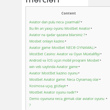
Content
Aviator-dan pulu necə çıxarmalı?
Bu ilin ən yaxşı oyunu Mostbet Aviator
Aviator nə qədər qazana bilərsiniz ?
Mosbet onlayn kazino
Aviator game Mostbet NECƏ OYNAMALI
MostBet Casino: Aviator və Oyun Müxtəlifliyi
Android və İOS üçün mobil proqram Mosbet
win veb saytında Aviator game
Aviator MostBet kazino oyunu
Mostbet Aviator game: Necə Oynamaq olar
Kosmosa uçuş gözləyir
Mostbet Aviator oyunu nədir?
Demo oyununa necə girmək olar aviator oyunu
?