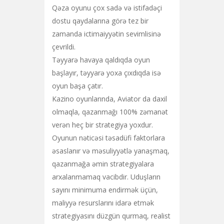
Qəza oyunu çox sadə və istifadəçi
dostu qaydalarına görə tez bir
zamanda ictimaiyyətin sevimlisinə
çevrildi.
Təyyarə havaya qaldıqda oyun
başlayır, təyyarə yoxa çıxdıqda isə
oyun başa çatır.
Kazino oyunlarında, Aviator da daxil
olmaqla, qazanmağı 100% zəmanət
verən heç bir strategiya yoxdur.
Oyunun nəticəsi təsadüfi faktorlara
əsaslanır və məsuliyyətlə yanaşmaq,
qazanmağa əmin strategiyalara
arxalanmamaq vacibdir. Uduşların
sayını minimuma endirmək üçün,
maliyyə resurslarını idarə etmək
strategiyasını düzgün qurmaq, realist