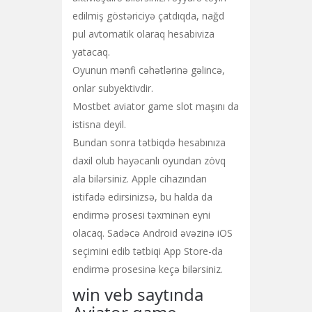
edilmiş göstəriciyə çatdıqda, nağd
pul avtomatik olaraq hesabiviza
yatacaq.
Oyunun mənfi cəhətlərinə gəlincə,
onlar subyektivdir.
Mostbet aviator game slot maşını da
istisna deyil.
Bundan sonra tətbiqdə hesabınıza
daxil olub həyəcanlı oyundan zövq
ala bilərsiniz. Apple cihazından
istifadə edirsinizsə, bu halda da
endirmə prosesi təxminən eyni
olacaq. Sadəcə Android əvəzinə iOS
seçimini edib tətbiqi App Store-da
endirmə prosesinə keçə bilərsiniz.
win veb saytında