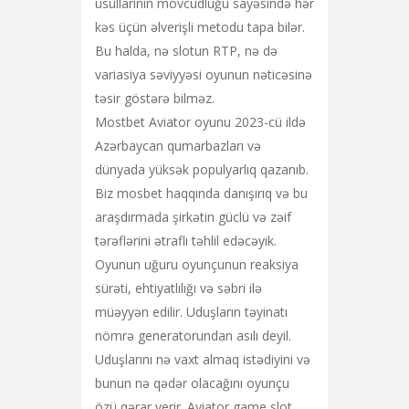
üsullarının mövcudluğu sayəsində hər
kəs üçün əlverişli metodu tapa bilər.
Bu halda, nə slotun RTP, nə də
variasiya səviyyəsi oyunun nəticəsinə
təsir göstərə bilməz.
Mostbet Aviator oyunu 2023-cü ildə
Azərbaycan qumarbazları və
dünyada yüksək populyarlıq qazanıb.
Biz mosbet haqqında danışırıq və bu
araşdırmada şirkətin güclü və zəif
tərəflərini ətraflı təhlil edəcəyik.
Oyunun uğuru oyunçunun reaksiya
sürəti, ehtiyatlılığı və səbri ilə
müəyyən edilir. Uduşların təyinatı
nömrə generatorundan asılı deyil.
Uduşlarını nə vaxt almaq istədiyini və
bunun nə qədər olacağını oyunçu
özü qərar verir. Aviator game slot