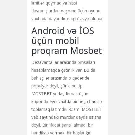
limitlər qoymaq və hissi
davranışlardan qaçmaq üçün oyunu
vaxtında dayandırmaq tövsiyə olunur.
Android və İOS
üçün mobil
proqram Mosbet
Dezavantajlar arasında əmsalları
hesablamaqda çətinlik var. Bu da
bahisçilər arasında o qədər də
populyar deyil, çünki bu tip
MOSTBET yerləşdirmək üçün
kuponda eyni vaxtda bir neçə hadisə
toplamaq lazımdır. Rəsmi MOSTBET
veb saytındakı mərclər qayda istisna
deyil. Bir “ikiqat şans” almaq, bir
handikap vermək, bir başlanğıc