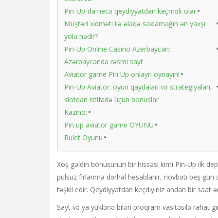
Pin-Up-da necə qeydiyyatdan keçmək olar
Müştəri xidməti ilə əlaqə saxlamağın ən yaxşı
yolu nədir?
Pin-Up Online Casino Azerbaycan:
Azərbaycanda rəsmi sayt
Aviator game Pin Up onlayn oynayın!
Pin-Up Aviator: oyun qaydaları və strategiyaları,
slotdan istifadə üçün bonuslar
Kazino:
Pin up aviator game OYUNU
Rulet Oyunu
Xoş gəldin bonusunun bir hissəsi kimi Pin-Up ilk de
pulsuz fırlanma dərhal hesablanır, növbəti beş gün
təşkil edir. Qeydiyyatdan keçdiyiniz andan bir saat
Sayt və ya yüklənə bilən proqram vasitəsilə rahat gi