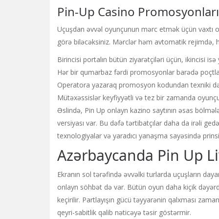
Pin-Up Casino Promosyonları
Uçuşdan əvvəl oyunçunun mərc etmək üçün vaxtı ola
görə biləcəksiniz. Mərclər həm avtomatik rejimdə, hə
Birincisi portalın bütün ziyarətçiləri üçün, ikincisi 
Hər bir qumarbaz fərdi promosyonlar barədə poçtla 
Operatora yazaraq promosyon kodundan texniki dəstə
Mütəxəssislər keyfiyyətli və tez bir zamanda oyunçu
Əslində, Pin Up onlayn kazino saytının əsas bölmələ
versiyası var. Bu dəfə tərtibatçılar daha da irəli ged
texnologiyalar və yaradıcı yanaşma sayəsində prin
Azərbaycanda Pin Up Li
Ekranın sol tərəfində əvvəlki turlarda uçuşların day
onlayn söhbət də var. Bütün oyun daha kiçik dəyər
keçirilir. Partlayışın gücü təyyarənin qalxması zama
qeyri-sabitlik qalib nəticəyə təsir göstərmir.