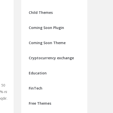
Child Themes
Coming Soon Plugin
Coming Soon Theme
Cryptocurrency exchange
Education
. 50
FinTech
0%-ni
qdır.
Free Themes