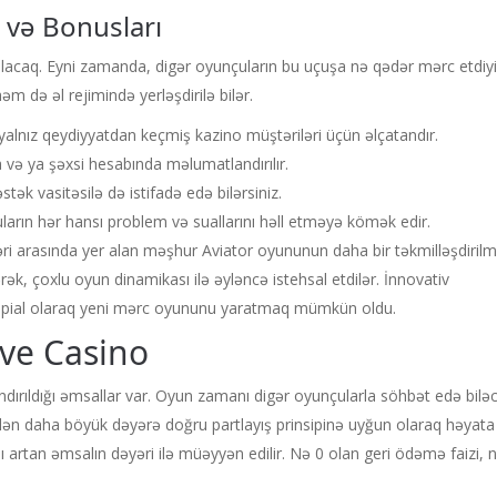
 və Bonusları
caq. Eyni zamanda, digər oyunçuların bu uçuşa nə qədər mərc etdiyi
m də əl rejimində yerləşdirilə bilər.
isə yalnız qeydiyyatdan keçmiş kazino müştəriləri üçün əlçatandır.
və ya şəxsi hesabında məlumatlandırılır.
k vasitəsilə də istifadə edə bilərsiniz.
ların hər hansı problem və suallarını həll etməyə kömək edir.
ri arasında yer alan məşhur Aviator oyununun daha bir təkmilləşdirilm
ərək, çoxlu oyun dinamikası ilə əyləncə istehsal etdilər. İnnovativ
sipial olaraq yeni mərc oyununu yaratmaq mümkün oldu.
ve Casino
andırıldığı əmsallar var. Oyun zamanı digər oyunçularla söhbət edə biləc
dən daha böyük dəyərə doğru partlayış prinsipinə uyğun olaraq həyata
nı artan əmsalın dəyəri ilə müəyyən edilir. Nə 0 olan geri ödəmə faizi, 