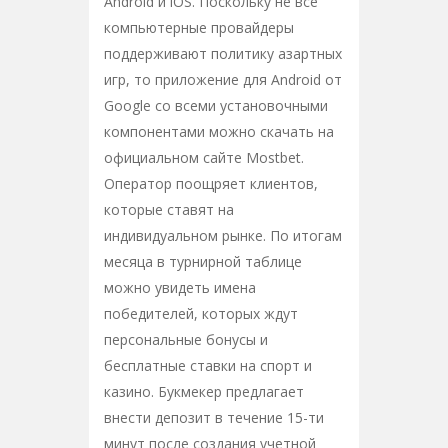
Android и iOS. Поскольку не все
компьютерные провайдеры
поддерживают политику азартных
игр, то приложение для Android от
Google со всеми установочными
компонентами можно скачать на
официальном сайте Mostbet.
Оператор поощряет клиентов,
которые ставят на
индивидуальном рынке. По итогам
месяца в турнирной таблице
можно увидеть имена
победителей, которых ждут
персональные бонусы и
бесплатные ставки на спорт и
казино. Букмекер предлагает
внести депозит в течение 15-ти
минут после создания учетной