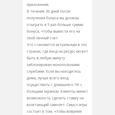
приложения.
В течение 30 дней после
получения бонуса вы должны
отыграть в 5 раз больше суммы
бонуса, чтобы вывести его на
свой личный счет.
Это становится актуальным в тех
странах, где вход на ресурс может
быть в любую минуту
заблокирован монопольными
службами. Если вы находитесь
дома, лучше всего вход
осуществить с домашнего ПК с
большим экраном. Клиенты имеют
возможность сделать ставку на
взлетающий самолет. Смысл игры
состоит в том, чтобы вовремя