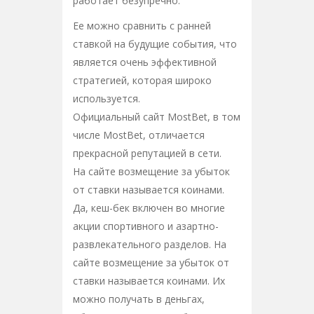
работает безупречно.
Ее можно сравнить с ранней
ставкой на будущие события, что
является очень эффективной
стратегией, которая широко
используется.
Официальный сайт MostBet, в том
числе MostBet, отличается
прекрасной репутацией в сети.
На сайте возмещение за убыток
от ставки называется коинами.
Да, кеш-бек включен во многие
акции спортивного и азартно-
развлекательного разделов. На
сайте возмещение за убыток от
ставки называется коинами. Их
можно получать в деньгах,