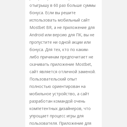
отыгрышу в 60 раз больше суммы
бонуса. Если вы решите
использовать мобильный сайт
Mostbet BR, а не приложение для
Android или версию для ПК, вы не
пропустите ни одной акции или
бонуса. Для тех, кто по каким-
либо причинам предпочитает не
скачивать приложение Mostbet,
сайт является отличной заменой.
Пользовательский опыт
полностью ориентирован на
мобильное устройство, а сайт
разработан командой очень
компетентных дизайнеров, что
упрощает процесс игры для
пользователя. Приложение для