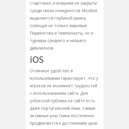
стартовал, и вовремя ее закрыть!
Среди своих конкурентов Mostbet
выделяется глубиной рынка,
освещая не только мировые
Первенства и Чемпионаты, но и
турниры среднего и низшего
дивизионов.
iOS
Отличное удобство в
использовании гарантирует, что у
игроков не возникнет трудностей
с использованием сайта. Для
узбекской публики на сайте есть
даже португальский язык. Самые
активные участники постепенно
продвигаются к достижению цели