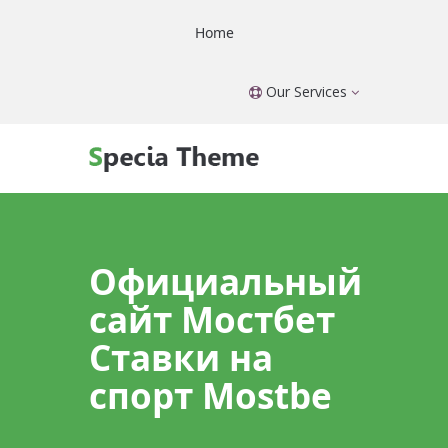
Home
Our Services
Официальный
сайт Мостбет
Ставки на
спорт Mostbe