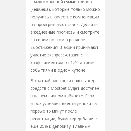
– максимальной сумме коинов
(кешбека), которые только можно
получить в качестве компенсации
от проигрышных ставок. Делайте
ежедневные прогнозы и смотрите
за своим ростом в разделе
«Достижения! В акции принимают
участие экспресс-ставки с
коэффициентом от 1,40 и тремя
событиями в одном купоне.
В кратчайшие сроки ваш вывод
средств с Mostbet будет доступен
в вашем личном кабинете. Если
игрок успевает внести депозит в
первые 15 минут после
регистрации, букмекер добавляет
еще 25% к депозиту. Главным