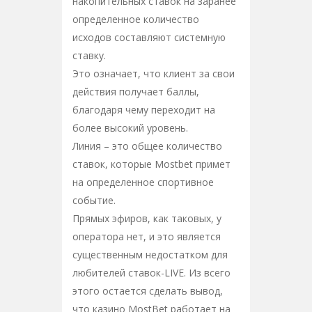
накопительных ставок на заранее
определенное количество
исходов составляют системную
ставку.
Это означает, что клиент за свои
действия получает баллы,
благодаря чему переходит на
более высокий уровень.
Линия – это общее количество
ставок, которые Mostbet примет
на определенное спортивное
событие.
Прямых эфиров, как таковых, у
оператора нет, и это является
существенным недостатком для
любителей ставок-LIVE. Из всего
этого остается сделать вывод,
что казино MostBet работает на