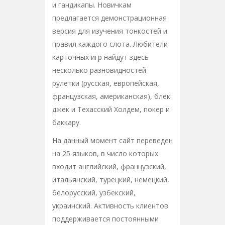
и гандикапы. Новичкам
предлагается демонстрационная
версия для изучения тонкостей и
правил каждого слота. Любители
карточных игр найдут здесь
несколько разновидностей
рулетки (русская, европейская,
французская, американская), блек
джек и Техасский Холдем, покер и
баккару.
На данный момент сайт переведен
на 25 языков, в число которых
входит английский, французский,
итальянский, турецкий, немецкий,
белорусский, узбекский,
украинский. Активность клиентов
поддерживается постоянными