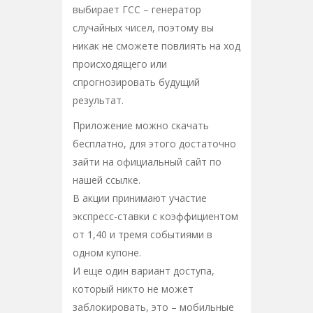
выбирает ГСС – генератор
случайных чисел, поэтому вы
никак не сможете повлиять на ход
происходящего или
спрогнозировать будущий
результат.
Приложение можно скачать
бесплатно, для этого достаточно
зайти на официальный сайт по
нашей ссылке.
В акции принимают участие
экспресс-ставки с коэффициентом
от 1,40 и тремя событиями в
одном купоне.
И еще один вариант доступа,
который никто не может
заблокировать, это – мобильные