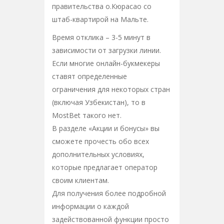
правительства о.Кюрасао со
штаб-квартирой на Мальте.
Время отклика – 3-5 минут в
зависимости от загрузки линии.
Если многие онлайн-букмекеры
ставят определенные
ограничения для некоторых стран
(включая Узбекистан), то в
MostBet такого нет.
В разделе «Акции и бонусы» вы
сможете прочесть обо всех
дополнительных условиях,
которые предлагает оператор
своим клиентам.
Для получения более подробной
информации о каждой
задействованной функции просто