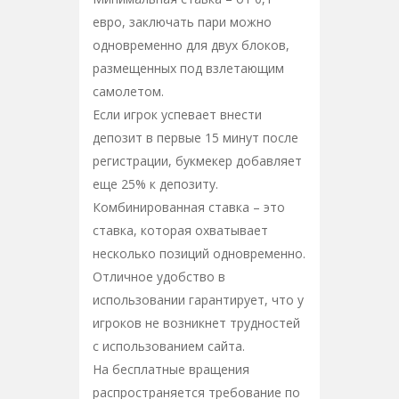
евро, заключать пари можно
одновременно для двух блоков,
размещенных под взлетающим
самолетом.
Если игрок успевает внести
депозит в первые 15 минут после
регистрации, букмекер добавляет
еще 25% к депозиту.
Комбинированная ставка – это
ставка, которая охватывает
несколько позиций одновременно.
Отличное удобство в
использовании гарантирует, что у
игроков не возникнет трудностей
с использованием сайта.
На бесплатные вращения
распространяется требование по