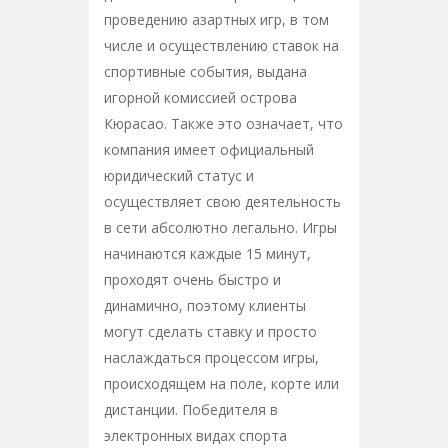
проведению азартных игр, в том
числе и осуществлению ставок на
спортивные события, выдана
игорной комиссией острова
Кюрасао. Также это означает, что
компания имеет официальный
юридический статус и
осуществляет свою деятельность
в сети абсолютно легально. Игры
начинаются каждые 15 минут,
проходят очень быстро и
динамично, поэтому клиенты
могут сделать ставку и просто
наслаждаться процессом игры,
происходящем на поле, корте или
дистанции. Победителя в
электронных видах спорта