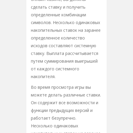
сделать ставку и получить
определенные комбинации
символов. Несколько одинаковых
накопительных ставок на заранее
определенное количество
исходов составляют системную
ставку. Выплата рассчитывается
путем суммирования выигрышей
от каждого системного
накопителя.
Во время просмотра игры вы
можете делать различные ставки.
Он содержит все возможности и
функции предыдущих версий и
работает безупречно.
Несколько одинаковых