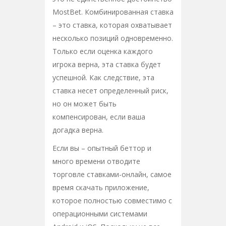
MostBet. Комбинированная ставка
– это ставка, которая охватывает
несколько позиций одновременно.
Только если оценка каждого
игрока верна, эта ставка будет
успешной. Как следствие, эта
ставка несет определенный риск,
но он может быть
компенсирован, если ваша
догадка верна.
Если вы – опытный беттор и
много времени отводите
торговле ставками-онлайн, самое
время скачать приложение,
которое полностью совместимо с
операционными системами