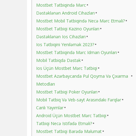
Mostbet Tətbiqində Mərc
Dəstəklənən Android Cihazları
Mostbet Mobil Tətbiqində Necə Mərc Etməli?
Mostbet Tətbiqi Kazino Oyunları
Dəstəklənən Ios Cihazları
Ios Tətbiqini Yeniləmək 2023?
Mostbet Tətbiqində Mərc Idman Oyunları
Mobil Tətbiqdə Dəstək
Ios Üçün Mostbet Mərc Tətbiqi
Mostbet Azərbaycanda Pul Qoyma Və Çıxarma
Metodları
Mostbet Tətbiqi Poker Oyunları
Mobil Tətbiq Və Veb-sayt Arasındakı Fərqlər
Canlı Yayımlar
Android Üçün Mostbet Mərc Tətbiqi
Tətbiqi Necə Istifadə Etməli?
Mostbet Tətbiqi Barədə Məlumat