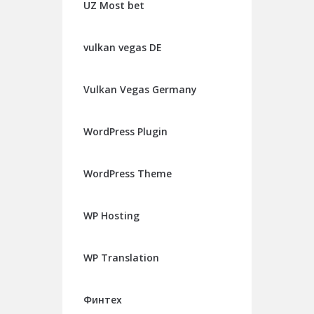
UZ Most bet
vulkan vegas DE
Vulkan Vegas Germany
WordPress Plugin
WordPress Theme
WP Hosting
WP Translation
Финтех