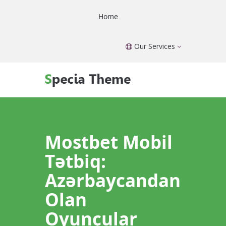
Home
Our Services
Mostbet Mobil
Tətbiq:
Azərbaycandan
Olan
Oyunçular