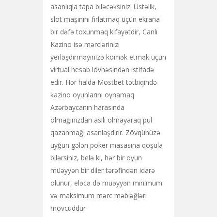
asanlıqla tapa biləcəksiniz. Üstəlik,
slot maşınını fırlatmaq üçün ekrana
bir dəfə toxunmaq kifayətdir, Canlı
Kazino isə mərclərinizi
yerləşdirməyinizə kömək etmək üçün
virtual hesab lövhəsindən istifadə
edir. Hər halda Mostbet tətbiqində
kazino oyunlarını oynamaq
Azərbaycanın harasında
olmağınızdan asılı olmayaraq pul
qazanmağı asanlaşdırır. Zövqünüzə
uyğun gələn poker masasına qoşula
bilərsiniz, belə ki, hər bir oyun
müəyyən bir diler tərəfindən idarə
olunur, eləcə də müəyyən minimum
və maksimum mərc məbləğləri
mövcuddur