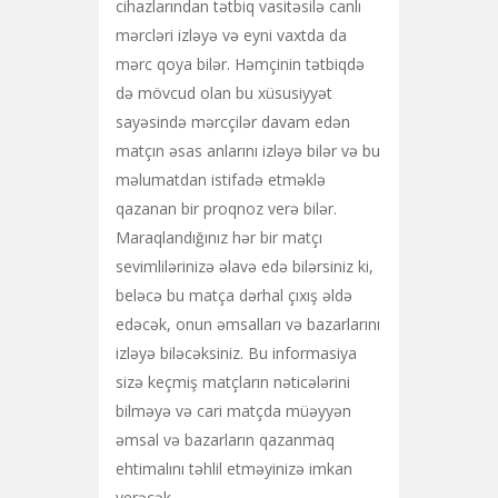
cihazlarından tətbiq vasitəsilə canlı
mərcləri izləyə və eyni vaxtda da
mərc qoya bilər. Həmçinin tətbiqdə
də mövcud olan bu xüsusiyyət
sayəsində mərcçilər davam edən
matçın əsas anlarını izləyə bilər və bu
məlumatdan istifadə etməklə
qazanan bir proqnoz verə bilər.
Maraqlandığınız hər bir matçı
sevimlilərinizə əlavə edə bilərsiniz ki,
beləcə bu matça dərhal çıxış əldə
edəcək, onun əmsalları və bazarlarını
izləyə biləcəksiniz. Bu informasiya
sizə keçmiş matçların nəticələrini
bilməyə və cari matçda müəyyən
əmsal və bazarların qazanmaq
ehtimalını təhlil etməyinizə imkan
verəcək.