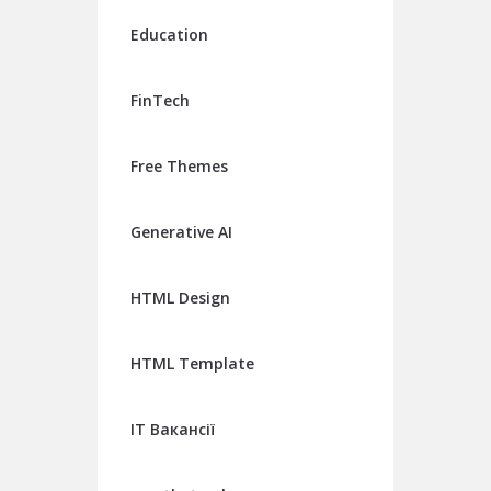
Education
FinTech
Free Themes
Generative AI
HTML Design
HTML Template
IT Вакансії