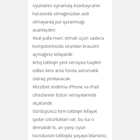
oyunlarını oynamaq Azərbaycanın
harasında olmağınızdan asılı
olmayaraq pul qazanmağı
asanlaşdırır.
Real pulla mərc etmək üçün sadəcə
kompüterinizdə istənilən brauzeri
açmağınız kifayətdir.
Artıq tətbiqin yeni versiyası təqdim
edilən kimi arxa fonda avtomatik
olaraq yenilənəcək.
Mostbet endirmə iPhone və iPad
cihazlarının bütün versiyalarında
əlçatandır.
Gördüyünüz kimi tətbiqin kifayət
qədər üstünlükləri var, bu isə o
deməkdir ki, ən yaxşı oyun
təcrübəsini tətbiqdə yaşaya bilərsiniz,