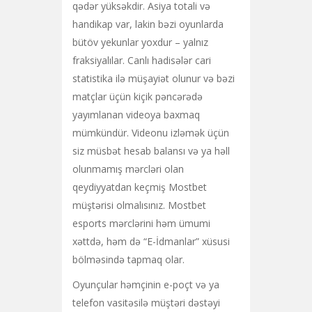
qədər yüksəkdir. Asiya totali və
handikap var, lakin bəzi oyunlarda
bütöv yekunlar yoxdur – yalnız
fraksiyalılar. Canlı hadisələr cari
statistika ilə müşayiət olunur və bəzi
matçlar üçün kiçik pəncərədə
yayımlanan videoya baxmaq
mümkündür. Videonu izləmək üçün
siz müsbət hesab balansı və ya həll
olunmamış mərcləri olan
qeydiyyatdan keçmiş Mostbet
müştərisi olmalısınız. Mostbet
esports mərclərini həm ümumi
xəttdə, həm də “E-İdmanlar” xüsusi
bölməsində tapmaq olar.
Oyunçular həmçinin e-poçt və ya
telefon vasitəsilə müştəri dəstəyi