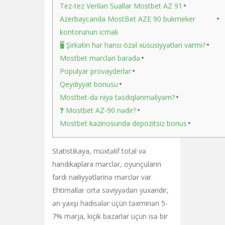
Tez-tez Verilən Suallar Mostbet AZ 91
Azerbaycanda MostBet AZE 90 bukmeker
kontorunun icmalı
🖥 Şirkətin hər hansı özəl xüsusiyyətləri varmı?
Mostbet mərcləri barədə
Populyar provayderlər
Qeydiyyat bonusu
Mostbet-də niyə təsdiqlənməliyəm?
❓ Mostbet AZ-90 nədir?
Mostbet kazinosunda depozitsiz bonus
Statistikaya, müxtəlif total və
handikaplara mərclər, oyunçuların
fərdi nailiyyətlərinə mərclər var.
Ehtimallar orta səviyyədən yuxarıdır,
ən yaxşı hadisələr üçün təxminən 5-
7% marja, kiçik bazarlar üçün isə bir