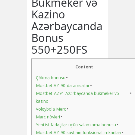
Bukmeker və
Kazino
Azərbaycanda
Bonus
550+250FS
Content
Çökmə bonusu
Mostbet AZ-90-da əmsallar
Mostbet-AZ91 Azərbaycanda bukmeker və
kazino
Voleybola Mərc
Mərc növləri
Yeni istifadəçilər üçün salamlama bonusu
Mostbet AZ-90 saytının funksional imkanları