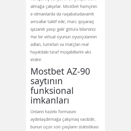
almağa çalışırlar. Mostbet həmçinin
e-idmanlarda da rəqabətədavamlı
əmsallar təklif edir, mərc qoyaraq
qazanıb yaxşı gəlir götürə bilərsiniz.
Hər bir virtual oyunun oyunçularının
adları, turnirləri və matçları real
həyatdakı tərəf müqabillərini əks
etdirir.
Mostbet AZ-90
saytının
funksional
imkanları
Onların hazırkı formasını
aydınlaşdırmağa çalışmaq vacibdir,
bunun üçün son çıxışların statistikası