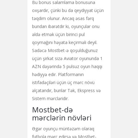
Bu bonus salamlama bonusuna
oxşardır, çünki bu da qeydiyyat üçün
təqdim olunur. Ancaq əsas fərq
bundan ibarətdir ki, oyunçular onu
əldə etmək üçün birinci pul
qoymağını həyata keçirməli deyil.
Sadəcə Mostbet-ə qoşulduğunuz
üçün şirkət sizə Aviator oyununda 1
AZN dəyərində 5 pulsuz oyun haqqı
hədiyyə edir. Platformanın
istifadəçiləri üçün üç mərc növü
əlçatandır, bunlar Tək, Ekspress və
Sistem mərcləridir.
Mostbet-də
mərclərin növləri
Əgər oyunçu müntəzəm olaraq
futbola mərc edirsə və Mostbet-