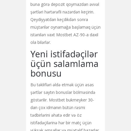
buna görə depozit qoymazdan əvvəl
şərtləri hərtərəfli nəzərdən keçirin.
Qeydiyyatdan keçdikdən sonra
müştərilər oynamağa başlamaq üçün
istənilən vaxt Mostbet AZ-90-a daxil
ola bilərlər.
Yeni istifadəçilər
üçün salamlama
bonusu
Bu təklifləri əldə etmək üçün əsas
şərtlər saytın bonuslar bölməsində
göstərilir. Mostbet bukmeyker 30-
dan çox idmanın bütün rəsmi
tədbirlərini əhatə edir və öz
istifadəçilərinə hər bir matç üçün
yüksək əmsallar və müxtəlif bazarlar