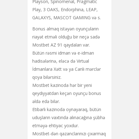
Playson, Spinomenal, Pragmatic
Play, 3 OAKS, Endorphina, LEAP,
GALAXYS, MASCOT GAMING və s.
Bonus almaq istəyən oyunçuların
riayət etməli olduğu bir neçə sadə
Mostbet AZ 91 qaydaları var.
Bütün rəsmi idman və e-idman
hadisələrinə, eləcə də Virtual
İdmanlara Xətt və ya Canlı mərclər
qoya bilərsiniz.
Mostbet kazinoda hər bir yeni
qeydiyyatdan keçən oyunçu bonus
əldə edə bilər.
Etibarlı kazinoda oynayaraq, bütün
uduşların vaxtında alınacağına şübhə
etməyə ehtiyac yoxdur.
Mostbet-dən qazanclarınızı çıxarmaq