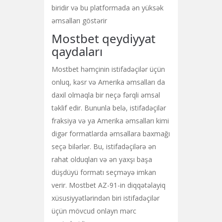
biridir və bu platformada ən yüksək
əmsalları göstərir
Mostbet qeydiyyat
qaydaları
Mostbet həmçinin istifadəçilər üçün
onluq, kəsr və Amerika əmsalları da
daxil olmaqla bir neçə fərqli əmsal
təklif edir. Bununla belə, istifadəçilər
fraksiya və ya Amerika əmsalları kimi
digər formatlarda əmsallara baxmağı
seçə bilərlər. Bu, istifadəçilərə ən
rahat olduqları və ən yaxşı başa
düşdüyü formatı seçməyə imkan
verir. Mostbet AZ-91-in diqqətəlayiq
xüsusiyyətlərindən biri istifadəçilər
üçün mövcud onlayn mərc