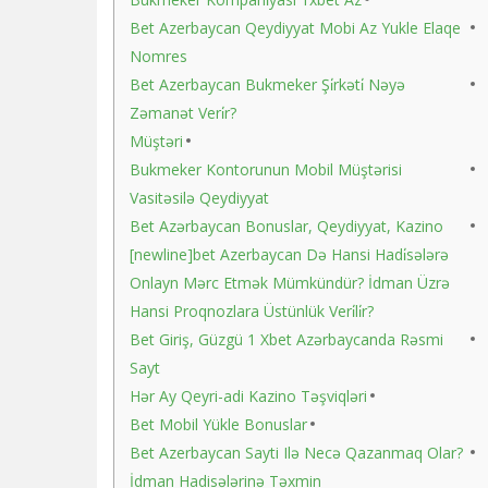
Bet Azerbaycan Qeydiyyat Mobi Az Yukle Elaqe
Nomres
Bet Azerbaycan Bukmeker Şi̇rkəti̇ Nəyə
Zəmanət Veri̇r?
Müştəri
Bukmeker Kontorunun Mobil Müştərisi
Vasitəsilə Qeydiyyat
Bet Azərbaycan Bonuslar, Qeydiyyat, Kazino
[newline]bet Azerbaycan Də Hansi Hadi̇sələrə
Onlayn Mərc Etmək Mümkündür? İdman Üzrə
Hansi Proqnozlara Üstünlük Veri̇li̇r?
Bet Giriş, Güzgü 1 Xbet Azərbaycanda Rəsmi
Sayt
Hər Ay Qeyri-adi Kazino Təşviqləri
Bet Mobil Yükle Bonuslar
Bet Azerbaycan Sayti Ilə Necə Qazanmaq Olar?
İdman Hadisələrinə Təxmin