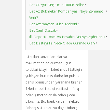
Bet Güzgü: Giriş Üçün Bütün Yollar
Bet Az Bukmeker Kompaniyasi Nəyə Zəmanət
Verir?
Bet Azerbaycan Yükle Android
Bet Canlı Dəstək
İlk Depozit 1xbet Və Hesabın Maliyyələşdirilməsi
Bet Dəstəyi Ilə Necə Əlaqə Qurmaq Olar?
İstənilən tənzimləmələr və
məlumatları doldurmaq üçün
tələbləri izləyin. 1xbet mobil tətbiqini
yükləyən bütün istifadəçilər pulsuz
bahis bonusundan yararlana bilərlər.
1xbet mobil tətbiqi vasitəsilə, fərqli
ödəniş metodları ilə ödəniş edə
bilərsiniz. Bu, bank kartları, elektron
ödəniş sistemləri və digər ödəniş