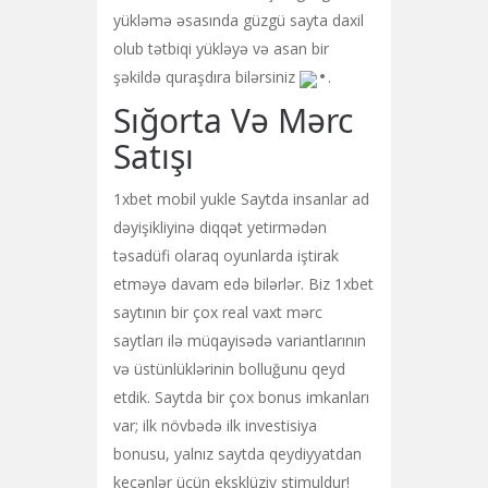
yükləmə əsasında güzgü sayta daxil
olub tətbiqi yükləyə və asan bir
şəkildə quraşdıra bilərsiniz
.
Sığorta Və Mərc
Satışı
1xbet mobil yukle Saytda insanlar ad
dəyişikliyinə diqqət yetirmədən
təsadüfi olaraq oyunlarda iştirak
etməyə davam edə bilərlər. Biz 1xbet
saytının bir çox real vaxt mərc
saytları ilə müqayisədə variantlarının
və üstünlüklərinin bolluğunu qeyd
etdik. Saytda bir çox bonus imkanları
var; ilk növbədə ilk investisiya
bonusu, yalnız saytda qeydiyyatdan
keçənlər üçün eksklüziv stimuldur!