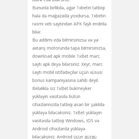
Bununla birlikdə, əgər 1xbetin tətbiqi
hələ də mağazada yoxdursa, 1xbetin
rəsmi veb saytından APK faylı endirilə
bilər.
Bu addımı edə bilmirsinizsə və ya
axtarış motorunda tapa bilmirsinizsə,
download apk mobile 1xBet mərc
saytı apk deyə bilərsiniz. Xeyr, mərc
saytı mobil istifadəçilər üçün xüsusi
bonus kampaniyasına sahib deyil.
Beləliklə siz 1xBet bukmeyker
yükləyin vasitəsilə bütün
cihazlarınızda tətbiqi asan bir şəkildə
yükləyə biləcəksiniz. 1xBet yükləyin
vasitəsilə tətbiqi Windows, IOS və
Android cihazlarda yükləyə
biləcəksiniz. Android üçün güzgü