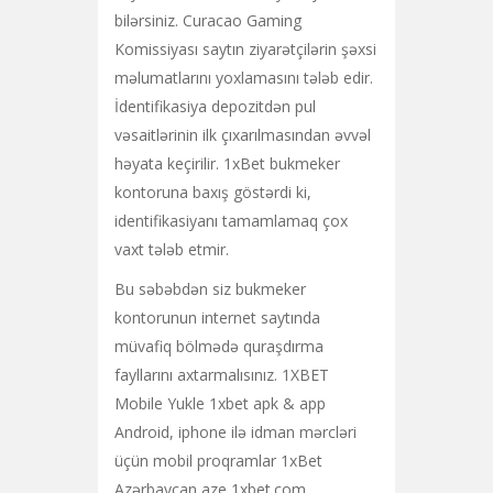
bilərsiniz. Curacao Gaming
Komissiyası saytın ziyarətçilərin şəxsi
məlumatlarını yoxlamasını tələb edir.
İdentifikasiya depozitdən pul
vəsaitlərinin ilk çıxarılmasından əvvəl
həyata keçirilir. 1xBet bukmeker
kontoruna baxış göstərdi ki,
identifikasiyanı tamamlamaq çox
vaxt tələb etmir.
Bu səbəbdən siz bukmeker
kontorunun internet saytında
müvafiq bölmədə quraşdırma
fayllarını axtarmalısınız. 1XBET
Mobile Yukle 1xbet apk & app
Android, iphone ilə idman mərcləri
üçün mobil proqramlar 1xBet
Azərbaycan aze 1xbet.com