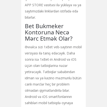
APP STORE vasitəsi ilə yükləyə və ya
saytımızdakı linklərdən istifadə edə
bilərlər.
Bet Bukmeker
Kontoruna Necə
Mərc Etmək Olar?
Əvvəlcə sizi 1xBet veb-saytının mobil
versiyası ilə tanış edəcəyik. Daha
sonra isə 1xBet-in Android və iOS
üçün olan tətbiqlərinə nəzər
yetirəcəyik. Tətbiqlər səbəbindən
idman və ya kazino məzmunlu bütün
canlı mərclər heç bir problem
olmadan qiymətləndirilə bilər.
Android və iOS smartfonlarının
sahibləri mobil tətbiqdə oynaya