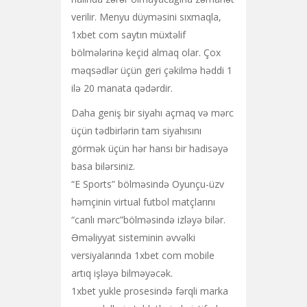
verilir. Menyu düyməsini sıxmaqla,
1xbet com saytın müxtəlif
bölmələrinə keçid almaq olar. Çox
məqsədlər üçün geri çəkilmə həddi 1
ilə 20 manata qədərdir.
Daha geniş bir siyahı açmaq və mərc
üçün tədbirlərin tam siyahısını
görmək üçün hər hansı bir hadisəyə
basa bilərsiniz.
“E Sports” bölməsində Oyunçu-üzv
həmçinin virtual futbol matçlarını
“canlı mərc”bölməsində izləyə bilər.
Əməliyyat sisteminin əvvəlki
versiyalarında 1xbet com mobile
artıq işləyə bilməyəcək.
1xbet yukle prosesində fərqli marka