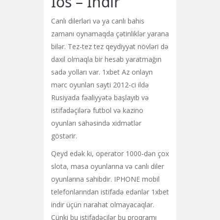
Ios – Indir
Canlı dilerləri və ya canlı bahis
zamanı oynamaqda çətinliklər yarana
bilər. Tez-tez tez qeydiyyat növləri də
daxil olmaqla bir hesab yaratmağın
sadə yolları var. 1xbet Az onlayn
mərc oyunları sayti 2012-ci ildə
Rusiyada fəaliyyətə başlayıb və
istifadəçilərə futbol və kazino
oyunları sahəsində xidmətlər
göstərir.
Qeyd edək ki, operator 1000-dən çox
slota, masa oyunlarına və canlı diler
oyunlarına sahibdir. IPHONE mobil
telefonlarından istifadə edənlər 1xbet
indir üçün narahat olmayacaqlar.
Çünki bu istifadəçilər bu proqramı