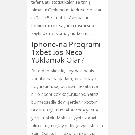
təfərrüatlı statistikaları ilə tanış
olmaq mümkündür. Android cihazlar
üçün 1xBet mobile Azerbaijan
tətbiqini mərc saytının rəsmi veb-
saytından yükləməyiniz lazımdır.
Iphone-na Proqramı
1xbet İos Necə
Yükləmək Olar?
Bu o deməkdir ki, saytdakı bahis
zonalarına nə qədər çox sərmayə
qoyursunuzsa, bu, sizin hesabınıza
bir o qədər çox köçürüləcək. Yalnız
bu məqsədlə dövr şərtləri 1xbet-in
təsvir etdiyi müddət ərzində yerinə
yetirilməlidir. Məhdudiyyətsiz daxil
olmaq üçün işləyən bir güzgü istifadə
edin. Qələbələrə daxil olmaq üçün