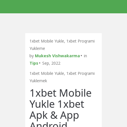
1xbet Mobile Yukle, 1xbet Proqrami
Yukleme
by
Mukesh Vishwakarma
in
Tips
Sep, 2022
1xbet Mobile Yukle, 1xbet Proqrami
Yuklemek
1xbet Mobile
Yukle 1xbet
Apk & App
Android,