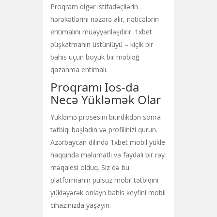
Proqram digər istifadəçilərin
hərəkətlərini nəzərə alır, nəticələrin
ehtimalını müəyyənləşdirir. 1xbet
püşkatmanın üstünlüyü – kiçik bir
bahis üçün böyük bir məbləğ
qazanma ehtimalı.
Proqramı Ios-da
Necə Yükləmək Olar
Yükləmə prosesini bitirdikdən sonra
tətbiqi başladın və profilinizi qurun.
Azərbaycan dilində 1xbet mobil yükle
haqqında məlumatlı və faydalı bir rəy
məqalesi olduq. Siz də bu
platformanın pulsuz mobil tətbiqini
yükləyərək onlayn bahis keyfini mobil
cihazınızda yaşayın.