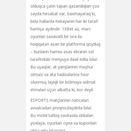
olduqca çətin tapan qazandıqları çox
sayda hesabat var, baxmayaraq ki,
belə hallarda hekayənin hər iki tərəfi
həmişə aydındır. 1XBet az, mərc
oyunları səxavətli bir sıra ilə
həqiqətən asan bir platforma qoyduq
– bunların hamısı əsas ekranın sol
tərəfindəki menyuya daxil edilə bilər.
Bu uşaqlar, at yarışlarının məşhur
olması və ata hadisələrinə həsr
olunmuş layiqli bir bölməyə xidmət
etmələri üçün əlbəttə ki, kor deyil.
ESPORTS matçlarının nəticələri
əvvəlcədən proqnozlaşdırıla bilər.
Bu mobil tətbiq vasitəsilə iddiaları
yoxlaya, oyunları oyna və kuponları
idarə edə bilərsiniz.