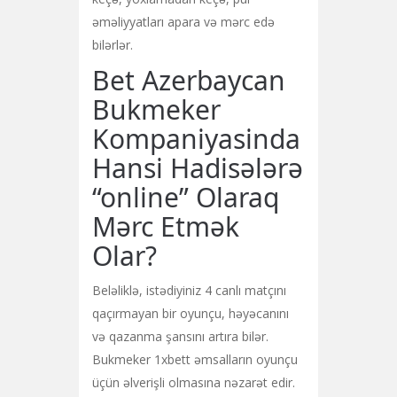
əməliyyatları apara və mərc edə
bilərlər.
Bet Azerbaycan
Bukmeker
Kompaniyasinda
Hansi Hadisələrə
“online” Olaraq
Mərc Etmək
Olar?
Beləliklə, istədiyiniz 4 canlı matçını
qaçırmayan bir oyunçu, həyəcanını
və qazanma şansını artıra bilər.
Bukmeker 1xbett əmsalların oyunçu
üçün əlverişli olmasına nəzarət edir.