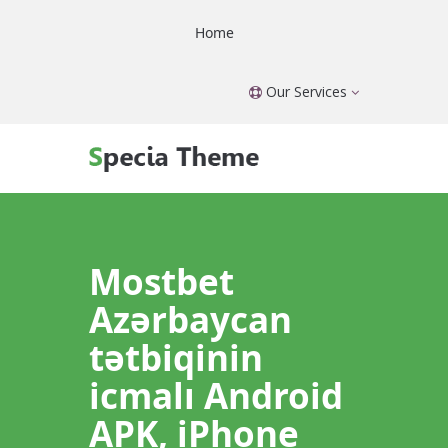
Home
Our Services
Mostbet
Azərbaycan
tətbiqinin
icmalı Android
APK, iPhone