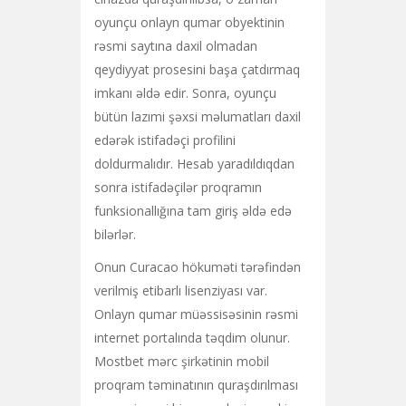
oyunçu onlayn qumar obyektinin
rəsmi saytına daxil olmadan
qeydiyyat prosesini başa çatdırmaq
imkanı əldə edir. Sonra, oyunçu
bütün lazımi şəxsi məlumatları daxil
edərək istifadəçi profilini
doldurmalıdır. Hesab yaradıldıqdan
sonra istifadəçilər proqramın
funksionallığına tam giriş əldə edə
bilərlər.
Onun Curacao hökuməti tərəfindən
verilmiş etibarlı lisenziyası var.
Onlayn qumar müəssisəsinin rəsmi
internet portalında təqdim olunur.
Mostbet mərc şirkətinin mobil
proqram təminatının quraşdırılması