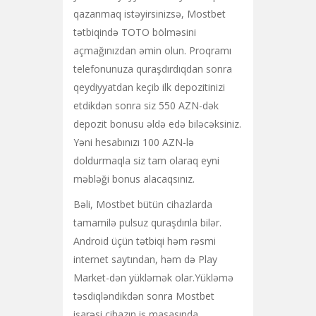
qazanmaq istəyirsinizsə, Mostbet
tətbiqində TOTO bölməsini
açmağınızdan əmin olun. Proqramı
telefonunuza quraşdırdıqdan sonra
qeydiyyatdan keçib ilk depozitinizi
etdikdən sonra siz 550 AZN-dək
depozit bonusu əldə edə biləcəksiniz.
Yəni hesabınızı 100 AZN-lə
doldurmaqla siz tam olaraq eyni
məbləği bonus alacaqsınız.
Bəli, Mostbet bütün cihazlarda
tamamilə pulsuz quraşdırıla bilər.
Android üçün tətbiqi həm rəsmi
internet saytından, həm də Play
Market-dən yükləmək olar.Yükləmə
təsdiqləndikdən sonra Mostbet
işarəsi cihazın iş masasında