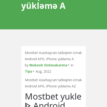
yükləmə A
Mostbet Azərbaycan tətbiqinin icmalı
Android APK, iPhone yükləmə A
by
Mukesh Vishwakarma
in
Tips
Aug, 2022
Mostbet Azərbaycan tətbiqinin icmalı
Android APK, iPhone yükləmə AZ
Mostbet yukle
ᐈ Android,