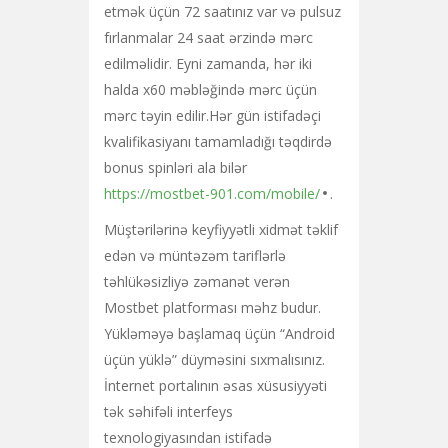
etmək üçün 72 saatınız var və pulsuz
fırlanmalar 24 saat ərzində mərc
edilməlidir. Eyni zamanda, hər iki
halda x60 məbləğində mərc üçün
mərc təyin edilir.Hər gün istifadəçi
kvalifikasiyanı tamamladığı təqdirdə
bonus spinləri ala bilər
https://mostbet-901.com/mobile/
.
Müştərilərinə keyfiyyətli xidmət təklif
edən və müntəzəm tariflərlə
təhlükəsizliyə zəmanət verən
Mostbet platforması məhz budur.
Yükləməyə başlamaq üçün “Android
üçün yüklə” düyməsini sıxmalısınız.
İnternet portalının əsas xüsusiyyəti
tək səhifəli interfeys
texnologiyasından istifadə