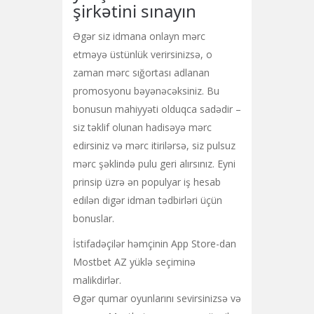
şirkətini sınayın
Əgər siz idmana onlayn mərc
etməyə üstünlük verirsinizsə, o
zaman mərc sığortası adlanan
promosyonu bəyənəcəksiniz. Bu
bonusun mahiyyəti olduqca sadədir –
siz təklif olunan hadisəyə mərc
edirsiniz və mərc itirilərsə, siz pulsuz
mərc şəklində pulu geri alırsınız. Eyni
prinsip üzrə ən populyar iş hesab
edilən digər idman tədbirləri üçün
bonuslar.
İstifadəçilər həmçinin App Store-dan
Mostbet AZ yüklə seçiminə
malikdirlər.
Əgər qumar oyunlarını sevirsinizsə və