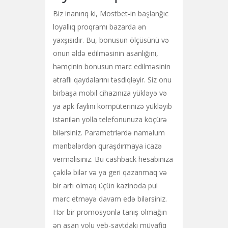
Biz inanırıq ki, Mostbet-in başlanğıc
loyallıq proqramı bazarda ən
yaxşısıdır. Bu, bonusun ölçüsünü və
onun əldə edilməsinin asanlığını,
həmçinin bonusun mərc edilməsinin
ətraflı qaydalarını təsdiqləyir. Siz onu
birbaşa mobil cihazınıza yükləyə və
ya apk faylını kompüterinizə yükləyib
istənilən yolla telefonunuza köçürə
bilərsiniz. Parametrlərdə naməlum
mənbələrdən quraşdırmaya icazə
verməlisiniz. Bu cashback hesabınıza
çəkilə bilər və ya geri qazanmaq və
bir artı olmaq üçün kazinoda pul
mərc etməyə davam edə bilərsiniz.
Hər bir promosyonla tanış olmağın
ən asan yolu veb-saytdakı müvafiq