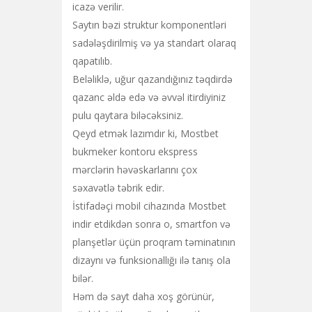
icazə verilir.
Saytın bəzi struktur komponentləri
sadələşdirilmiş və ya standart olaraq
qapatılıb.
Beləliklə, uğur qazandığınız təqdirdə
qazanc əldə edə və əvvəl itirdiyiniz
pulu qaytara biləcəksiniz.
Qeyd etmək lazımdır ki, Mostbet
bukmeker kontoru ekspress
mərclərin həvəskarlarını çox
səxavətlə təbrik edir.
İstifadəçi mobil cihazında Mostbet
indir etdikdən sonra o, smartfon və
planşetlər üçün proqram təminatının
dizaynı və funksionallığı ilə tanış ola
bilər.
Həm də sayt daha xoş görünür,