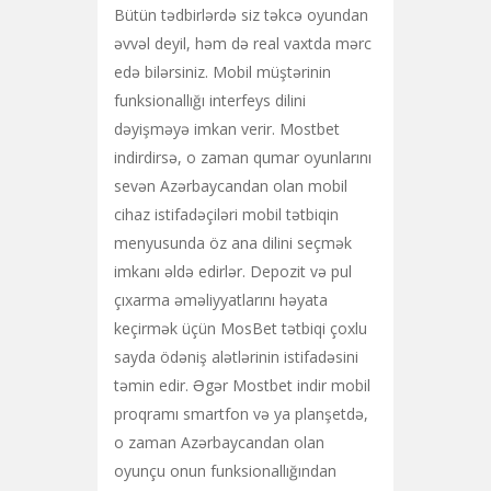
Bütün tədbirlərdə siz təkcə oyundan
əvvəl deyil, həm də real vaxtda mərc
edə bilərsiniz. Mobil müştərinin
funksionallığı interfeys dilini
dəyişməyə imkan verir. Mostbet
indirdirsə, o zaman qumar oyunlarını
sevən Azərbaycandan olan mobil
cihaz istifadəçiləri mobil tətbiqin
menyusunda öz ana dilini seçmək
imkanı əldə edirlər. Depozit və pul
çıxarma əməliyyatlarını həyata
keçirmək üçün MosBet tətbiqi çoxlu
sayda ödəniş alətlərinin istifadəsini
təmin edir. Əgər Mostbet indir mobil
proqramı smartfon və ya planşetdə,
o zaman Azərbaycandan olan
oyunçu onun funksionallığından