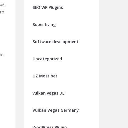
ой,
SEO WP Plugins
его
Sober living
Software development
ые
Uncategorized
UZ Most bet
vulkan vegas DE
Vulkan Vegas Germany
WordPress Plugin