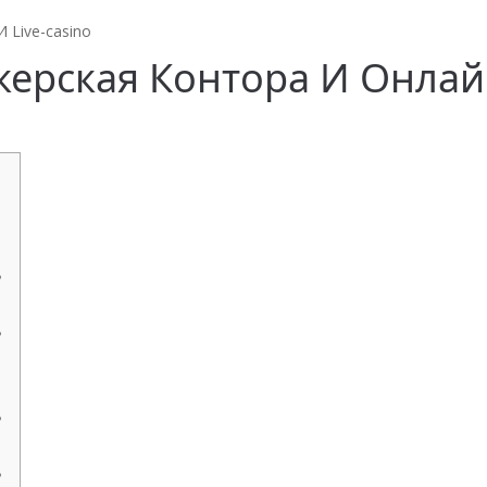
 Live-casino
керская Контора И Онла