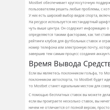
Mostbet обеспечивает круглосуточную поддерж
пользователям решить любые проблемы, с кот
У них есть широкий выбор видов спорта, включа
На ресурсе используется нестандартный шрифт,
чуть выше центра. Он содержит информацию о 
определяются такими факторами, как тип ставк
рейтинги клубов для футбольных ставок и огра
номер телефона или электронную почту, которы
завершив тем самым процесс создания аккаунт
Время Вывода Средст
Если вы являетесь поклонником гольфа, то Mos
поклонником автоспорта, то Mostbet будет иде
то Mostbet станет идеальным местом для сове
С помощью бесплатных ставок вы можете делат
если вы проиграете несколько ставок, вы ниче
ничем не отличается от полной версии, прост