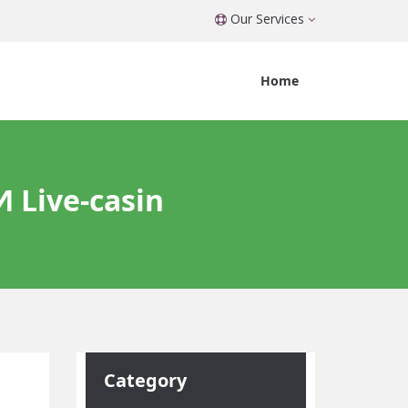
Our Services
Home
Live-casin
Category