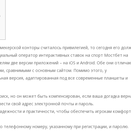
мекерской конторы считалось привилегией, то сегодня его дол
иальный оператор интерактивных ставок на спорт Мостбет на
лям две версии приложений – на iOS и Android. Обе они отлича
и, сравнимыми с основным сайтом. Помимо этого, у
ная версия, адаптированная под все современные планшеты и
риск, но он может быть компенсирован, если ваша догадка верн
ввести свой адрес электронной почты и пароль.
надежности и практичности, чтобы обеспечить игрокам комфор
о телефонному номеру, указанному при регистрации, и паролю.