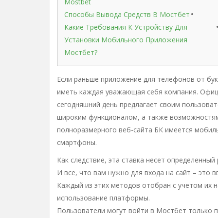
Mostbet
Способы Вывода Средств В Мостбет
Какие Требования К Устройству Для
Установки Мобильного Приложения
Мостбет?
Если раньше приложение для телефонов от бук
иметь каждая уважающая себя компания. Офиц
сегодняшний день предлагает своим пользовате
широким функционалом, а также возможностям
полноразмерного веб-сайта БК имеется мобиль
смартфоны.
Как следствие, эта ставка несет определенный 
И все, что вам нужно для входа на сайт – это 
Каждый из этих методов отобран с учетом их 
использование платформы.
Пользователи могут войти в Мостбет только п