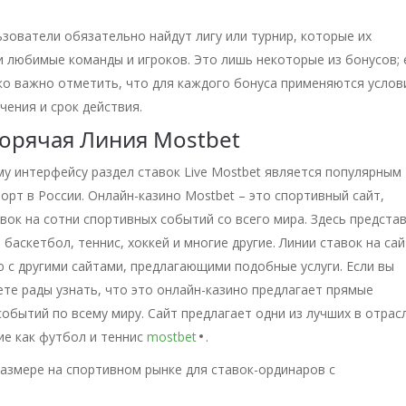
зователи обязательно найдут лигу или турнир, которые их
и любимые команды и игроков. Это лишь некоторые из бонусов; 
ко важно отметить, что для каждого бонуса применяются услов
чения и срок действия.
Горячая Линия Mostbet
 интерфейсу раздел ставок Live Mostbet является популярным
орт в России. Онлайн-казино Mostbet – это спортивный сайт,
ок на сотни спортивных событий со всего мира. Здесь предста
баскетбол, теннис, хоккей и многие другие. Линии ставок на са
 с другими сайтами, предлагающими подобные услуги. Если вы
те рады узнать, что это онлайн-казино предлагает прямые
обытий по всему миру. Сайт предлагает одни из лучших в отрас
ие как футбол и теннис
mostbet
.
размере на спортивном рынке для ставок-ординаров с