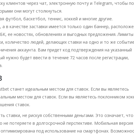
ку клиентов через чат, электронную почту и Telegram, чтобы п
орыми они могут столкнуться.
я футбол, баскетбол, теннис, хоккей и многие другие.
 а в качестве заставки имеется только один баннер, располож
БК, ее новостях, обновлениях и выгодных предложения. Лимиты
и, количество людей, делающих ставки на одно и то же событие
ничения аккаунта. Вам придет код подтверждения на указанный
й нужно будет ввести в течение 72 часов после регистрации,
а.
в
tbet станет идеальным местом для ставок. Если вы являетесь
альным местом для ставок. Если вы являетесь поклонником хок
ршения ставок.
ь ставки, не рискуя собственными деньгами. Это означает, что
го не потеряете в долгосрочной перспективе. Мобильная версия
о оптимизирована под использование на смартфонах. Возможно