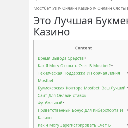
Мостбет Уз ᐉ Онлайн Казино ᐉ Онлайн Слоты И
Это Лучшая Букме
Казино
Content
Время Вывода Средств
Как Я Могу Открыть Счет В Mostbet?
Техническая Поддержка И Горячая Линия
Mostbet
Букмекерская Контора Mostbet: Ваш Лучший
Сайт Для Онлайн-ставок
Футбольный
Приветственный Бонус Для Киберспорта И
Казино
Как Я Могу Зарегистрировать Счет В