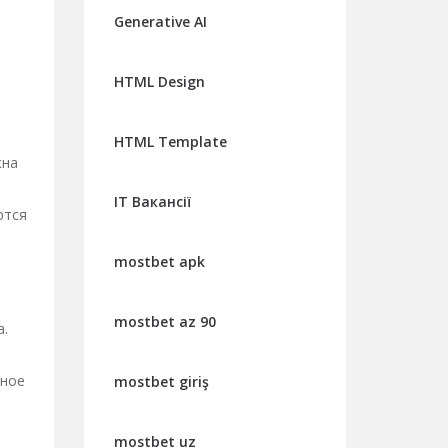
Generative AI
HTML Design
HTML Template
жна
IT Вакансії
ются
mostbet apk
mostbet az 90
а.
тное
mostbet giriş
mostbet uz