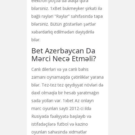
elektron poçtla da əlaqə qura
bilərsiniz. 1xBet bukmeyker şirkəti ilə
bağlı rəyləri “Rəylər” səhifəsində tapa
bilərsiniz. Bütün göstərilən şərtlər
xəbərdarlıq edilmədən dəyişdirilə
bilər.
Bet Azerbaycan Da
Mərci̇ Necə Etməli̇?
Canlı dilerləri və ya canlı bahis
zamanı oynamaqda çətinliklər yarana
bilər. Tez-tez tez qeydiyyat növləri də
daxil olmaqla bir hesab yaratmağın
sadə yolları var. 1xbet Az onlayn
mərc oyunları sayti 2012-ci ildə
Rusiyada fəaliyyətə başlayıb və
istifadəçilərə futbol və kazino
oyunları sahəsində xidmətlər