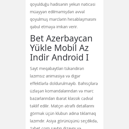
qoyulduğu hadisənin yekun nəticəsi
müəyyən edilməmişdən əvvəl
qoyulmuş mərclərin hesablaşmasını
qəbul etməyə imkan verir.
Bet Azerbaycan
Yükle Mobil Az
Indir Android I
Sayt meqabaytları tükəndirən
lazımsız animasiya və digər
effektlərlə doldurulmayıb. Bahisçilərə
üzləşən komandalarından və mərc
bazarlarından ibarət klassik cədvəl
təklif edilir. Matçın ətraflı detallarını
görmək üçün klubun adına tıklamaq
lazımdır. Asiya görünüşünü seçdikdə,
1xbet com saytın dizaynı və