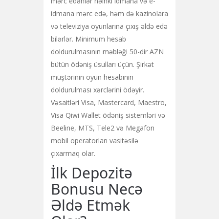
mərc edənlər nəinki idmana və e-
idmana mərc edə, həm də kazinolara
və televiziya oyunlarına çıxış əldə edə
bilərlər. Minimum hesab
doldurulmasının məbləği 50-dir AZN
bütün ödəniş üsulları üçün. Şirkət
müştərinin oyun hesabının
doldurulması xərclərini ödəyir.
Vəsaitləri Visa, Mastercard, Maestro,
Visa Qiwi Wallet ödəniş sistemləri və
Beeline, MTS, Tele2 və Megafon
mobil operatorları vasitəsilə
çıxarmaq olar.
İlk Depozitə
Bonusu Necə
Əldə Etmək