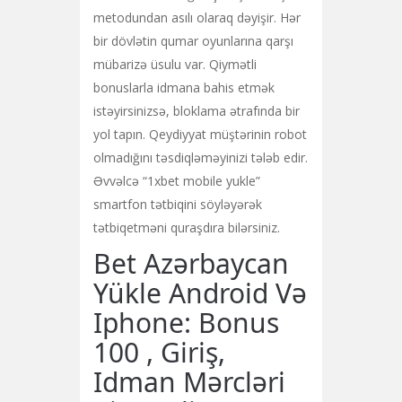
metodundan asılı olaraq dəyişir. Hər
bir dövlətin qumar oyunlarına qarşı
mübarizə üsulu var. Qiymətli
bonuslarla idmana bahis etmək
istəyirsinizsə, bloklama ətrafında bir
yol tapın. Qeydiyyat müştərinin robot
olmadığını təsdiqləməyinizi tələb edir.
Əvvəlcə “1xbet mobile yukle”
smartfon tətbiqini söyləyərək
tətbiqetməni quraşdıra bilərsiniz.
Bet Azərbaycan
Yükle Android Və
Iphone: Bonus
100 , Giriş,
Idman Mərcləri