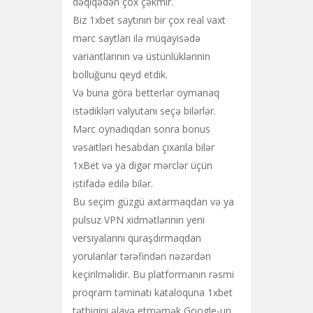
dəqiqədən çox çəkmir.
Biz 1xbet saytının bir çox real vaxt
mərc saytları ilə müqayisədə
variantlarının və üstünlüklərinin
bolluğunu qeyd etdik.
Və buna görə betterlər oymanaq
istədikləri valyutanı seçə bilərlər.
Mərc oynadıqdan sonra bonus
vəsaitləri hesabdan çıxarıla bilər
1xBet və ya digər mərclər üçün
istifadə edilə bilər.
Bu seçim güzgü axtarmaqdan və ya
pulsuz VPN xidmətlərinin yeni
versiyalarını quraşdırmaqdan
yorulanlar tərəfindən nəzərdən
keçirilməlidir. Bu platformanın rəsmi
proqram təminatı kataloquna 1xbet
tətbiqini əlavə etməmək Google-un