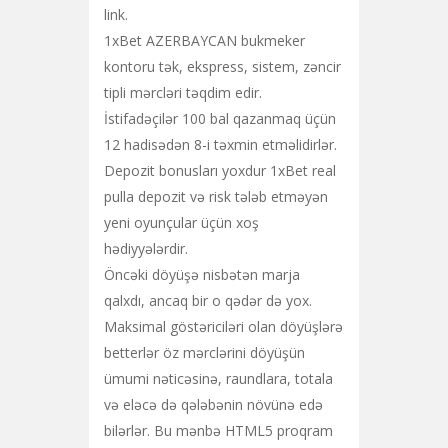
link.
1xBet AZERBAYCAN bukmeker
kontoru tək, ekspress, sistem, zəncir
tipli mərcləri təqdim edir.
İstifadəçilər 100 bal qazanmaq üçün
12 hadisədən 8-i təxmin etməlidirlər.
Depozit bonusları yoxdur 1xBet real
pulla depozit və risk tələb etməyən
yeni oyunçular üçün xoş
hədiyyələrdir.
Öncəki döyüşə nisbətən marja
qalxdı, ancaq bir o qədər də yox.
Maksimal göstəriciləri olan döyüşlərə
betterlər öz mərclərini döyüşün
ümumi nəticəsinə, raundlara, totala
və eləcə də qələbənin növünə edə
bilərlər. Bu mənbə HTML5 proqram