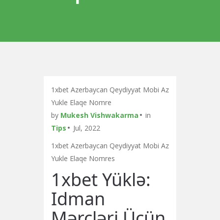
1xbet Azerbaycan Qeydiyyat Mobi Az
Yukle Elaqe Nomre
by
Mukesh Vishwakarma
in
Tips
Jul, 2022
1xbet Azerbaycan Qeydiyyat Mobi Az
Yukle Elaqe Nomres
1xbet Yüklə:
Idman
Mərcləri Üçün