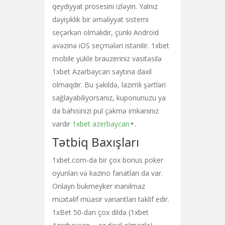
qeydiyyat prosesini izləyin. Yalnız
dəyişiklik bir əməliyyat sistemi
seçərkən olmalıdır, çünki Android
əvəzinə iOS seçmələri istənilir. 1xbet
mobile yükle brauzeriniz vasitəsilə
1xbet Azərbaycan saytına daxil
olmaqdır. Bu şəkildə, lazımlı şərtləri
sağlayabiliyorsanız, kuponunuzu ya
da bahisinizi pul çəkmə imkanınız
vardır
1xbet azerbaycan
.
Tətbiq Baxışları
1xbet.com-da bir çox bonus poker
oyunları və kazino fanatları da var.
Onlayn bukmeyker inanılmaz
müxtəlif müasir variantları təklif edir.
1xBet 50-dən çox dildə (1xbet