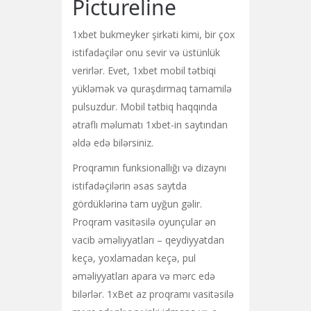
Pictureline
1xbet bukmеykеr şirkəti kimi, bir çox
istifadəçilər onu sevir və üstünlük
verirlər. Evet, 1xbet mobil tətbiqi
yükləmək və quraşdırmaq tamamilə
pulsuzdur. Mobil tətbiq haqqında
ətraflı məlumatı 1xbet-in saytından
əldə edə bilərsiniz.
Proqramın funksionallığı və dizaynı
istifadəçilərin əsas saytda
gördüklərinə tam uyğun gəlir.
Proqram vasitəsilə oyunçular ən
vacib əməliyyatları – qeydiyyatdan
keçə, yoxlamadan keçə, pul
əməliyyatları apara və mərc edə
bilərlər. 1xBet az proqramı vasitəsilə