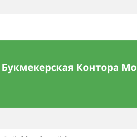
 Букмекерская Контора Мо