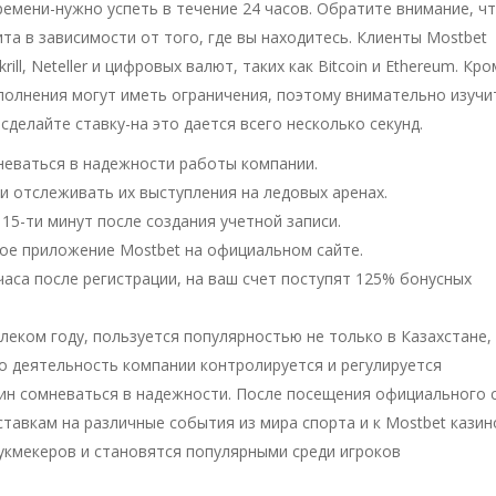
времени-нужно успеть в течение 24 часов. Обратите внимание, ч
а в зависимости от того, где вы находитесь. Клиенты Mostbet
ill, Neteller и цифровых валют, таких как Bitcoin и Ethereum. Кр
ополнения могут иметь ограничения, поэтому внимательно изучи
сделайте ставку-на это дается всего несколько секунд.
неваться в надежности работы компании.
и отслеживать их выступления на ледовых аренах.
15-ти минут после создания учетной записи.
ное приложение Mostbet на официальном сайте.
часа после регистрации, на ваш счет поступят 125% бонусных
леком году, пользуется популярностью не только в Казахстане, 
то деятельность компании контролируется и регулируется
ин сомневаться в надежности. После посещения официального 
ставкам на различные события из мира спорта и к Mostbet казин
укмекеров и становятся популярными среди игроков