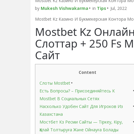
Mostbet Kz Казино И Букмекерская Контора Мо
by
Mukesh Vishwakarma
in
Tips
Jul, 2022
Mostbet Kz Казино И Букмекерская Контора Мо
Mostbet Kz Онлай
Слоттар + 250 Fs
Сайт
Content
Слоты Mostbet
Есть Вопросы? – Присоединяйтесь К
Mostbet В Социальных Сетях
Насколько Удобен Сайт Для Игроков Из
Казахстана
Мостбет Кз Ресми Сайты — Тіркеу, Кіру,
Қалай Толтыруға Және Ойнауға Болады