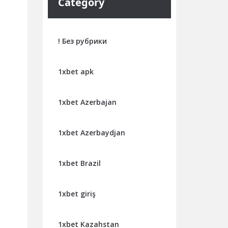
Category
! Без рубрики
1xbet apk
1xbet Azerbajan
1xbet Azerbaydjan
1xbet Brazil
1xbet giriş
1xbet Kazahstan