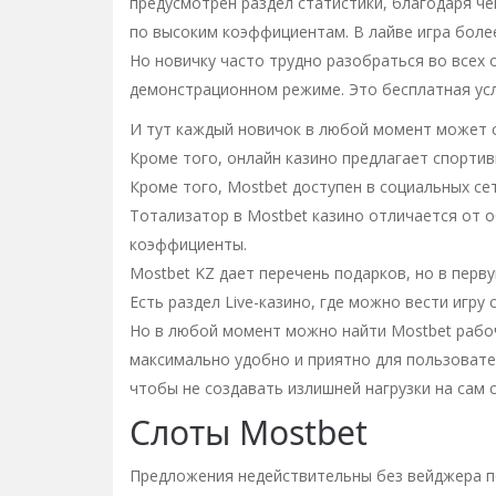
предусмотрен раздел статистики, благодаря ч
по высоким коэффициентам. В лайве игра боле
Но новичку часто трудно разобраться во всех 
демонстрационном режиме. Это бесплатная усл
И тут каждый новичок в любой момент может с
Кроме того, онлайн казино предлагает спортив
Кроме того, Mostbet доступен в социальных сетя
Тотализатор в Mostbet казино отличается от 
коэффициенты.
Mostbet KZ дает перечень подарков, но в перв
Есть раздел Live-казино, где можно вести игру 
Но в любой момент можно найти Mostbet рабо
максимально удобно и приятно для пользовате
чтобы не создавать излишней нагрузки на сам с
Слоты Mostbet
Предложения недействительны без вейджера п