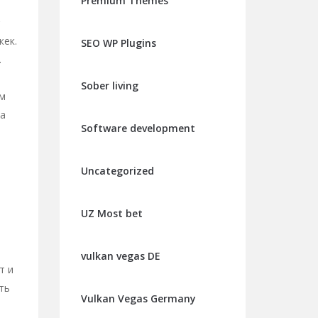
Premium Themes
х
жек.
SEO WP Plugins
.
Sober living
ом
на
Software development
Uncategorized
UZ Most bet
vulkan vegas DE
т и
ть
Vulkan Vegas Germany