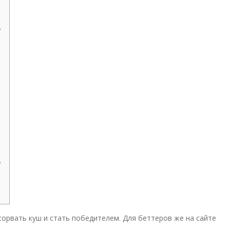
орвать куш и стать победителем. Для беттеров же на сайте