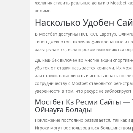
желания ставить реальные деньги в Mostbet к
режиме.
Насколько Удобен Сай
В Мостбет доступны НХЛ, КХЛ, Евротур, Олимпи
типов джекпотов, включая фиксированные и пр
разыгрывается, если игроком выполняются опр
Да, кеш-бек включен во многие акции спортивн
убыток от ставки называется коинами. Их мож
или ставки, накапливать и использовать после
сотрудничеству с Mostbet становится регистра
уверенности в том, что ресурс не заблокирую
Мостбет Кз Ресми Сайты — Т
Ойнауға Болады
Приложение постоянно развивается, так как а
Игроки могут воспользоваться большинством р