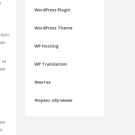
м
WordPress Plugin
WordPress Theme
олько
рая
WP Hosting
 за
WP Translation
ния
Финтех
Форекс обучение
ии.
et