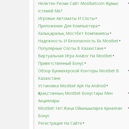
Неліктен Ресми Сайт Mostbetcom Жұмыс
Істемей Ме?
Игровые Автоматы И Слоты
Приложение Для Компьютера
Халықаралық Мостбет Компаниясы
Надежность И Безопасность Бк Mostbet
Популярные Слоты В Казахстане
Виртуальная Игра Aviator На Mostbet
Приветственный Бонус
Обзор Букмекерской Конторы Mostbet В
Казахстане
Установка Mostbet Apk На Android
Қазақстанның Mostbet Бонустары Мен
Акциялары
Mostbet-тегі Жаңа Ойыншыларға Арналған
Бонус
Регистрация На Сайте