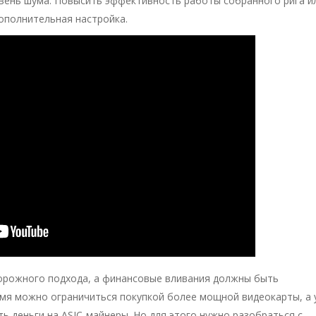
ровень шума. Повысить эффективность работы собранного рига и
полнительная настройка.
торожного подхода, а финансовые вливания должны быть
емя можно ограничиться покупкой более мощной видеокарты, а 
ь деньги на ASIC-майнеры. Но для этого нужно разобраться с