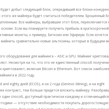
е будет добыт следующий блок, опередивший все блоки-конкурен
 этого же майнера будет считаться победителем. Брошенный б
цепленным. Все майнеры, выбравшие этот блок, переключаются 
 основе. Если вы планируете получить прибыль в краткосрочной
ктивные монеты, к примеру, Биткоин или Эфириум. Если хочется
 майнить сравнительно новые альткоины, которые в будущем м
го оборудования для майнинга – ASIC и GPU. Майнинг криптова
лют. Несмотря на то, что это не единственный способ получени
х криптовалют, включая Bitcoin и Ethereum. Вот список наиболе
айнинга в 2022 году.
nd eighty дней (ECOS), и на 2 года (Genesis Mining), и на eight
нее контракт, тем больше придется вложить майнеру. Разобрав
е один способ, доступный практически каждому и отличающийся
етодики — отсутствие необходимости покупать дорогостоящую