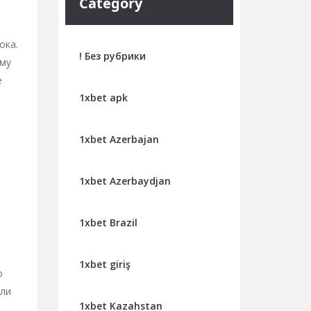
Category
ока.
! Без рубрики
ому
е
1xbet apk
1xbet Azerbajan
1xbet Azerbaydjan
1xbet Brazil
1xbet giriş
о
или
1xbet Kazahstan