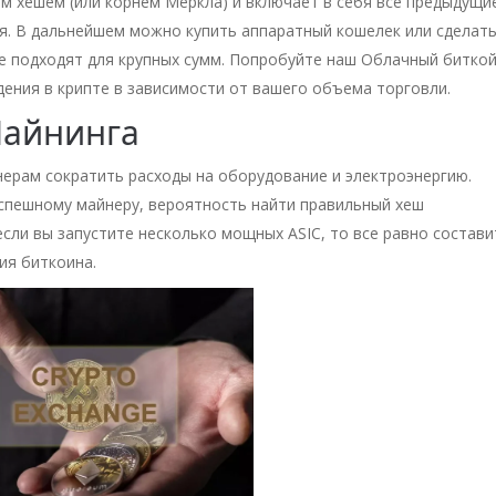
м хешем (или корнем Меркла) и включает в себя все предыдущи
ия. В дальнейшем можно купить аппаратный кошелек или сделат
е подходят для крупных сумм. Попробуйте наш Облачный биткой
ения в крипте в зависимости от вашего объема торговли.
Майнинга
ерам сократить расходы на оборудование и электроэнергию.
успешному майнеру, вероятность найти правильный хеш
сли вы запустите несколько мощных ASIC, то все равно состави
ия биткоина.