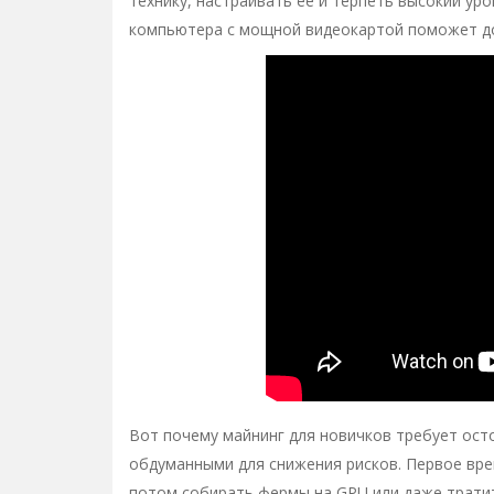
технику, настраивать ее и терпеть высокий у
компьютера с мощной видеокартой поможет до
Вот почему майнинг для новичков требует ос
обдуманными для снижения рисков. Первое вр
потом собирать фермы на GPU или даже тратит