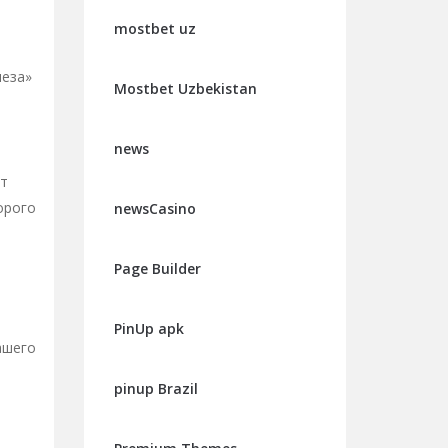
mostbet uz
леза»
Mostbet Uzbekistan
news
ет
орого
newsCasino
Page Builder
PinUp apk
ашего
pinup Brazil