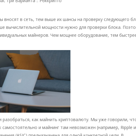
с Три Варианта :: Рбккрипто
вносят в сеть, тем выше их шансы на проверку следующего бл
ьше вычислительной мощности нужно для проверки блока. Поэт
дивидуальных майнеров. Чем мощнее оборудование, тем быстре
и разобраться, как майнить криптовалюту. Мы уже говорили, чт
 самостоятельно и майнинг там невозможен (например, Ripple 
ачения (ASIC) предназначена для одной конкретной цели. В