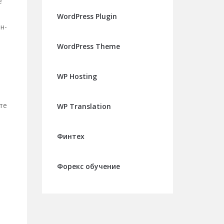
е
ь
WordPress Plugin
н-
WordPress Theme
WP Hosting
те
WP Translation
Финтех
Форекс обучение