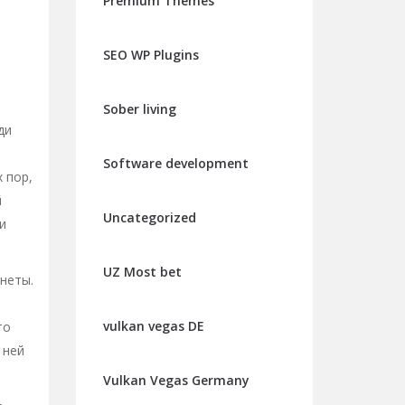
Premium Themes
SEO WP Plugins
Sober living
ди
Software development
 пор,
й
Uncategorized
и
UZ Most bet
неты.
vulkan vegas DE
то
 ней
Vulkan Vegas Germany