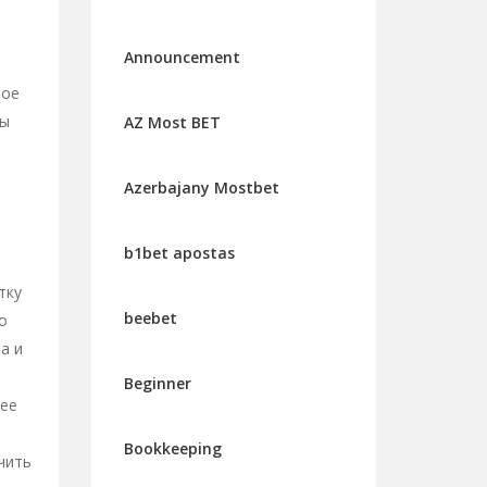
Announcement
рое
Вы
AZ Most BET
Azerbajany Mostbet
b1bet apostas
тку
beebet
о
а и
Beginner
нее
Bookkeeping
чить