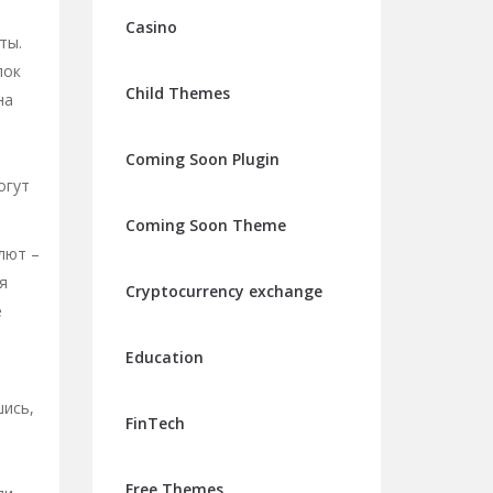
Casino
ты.
лок
Child Themes
на
Coming Soon Plugin
огут
Coming Soon Theme
лют –
я
Cryptocurrency exchange
е
Education
шись,
FinTech
Free Themes