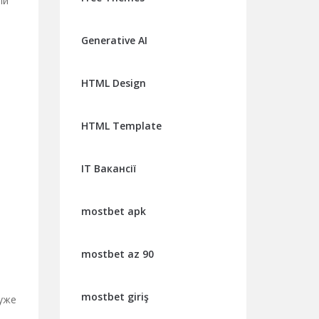
ли
Generative AI
HTML Design
HTML Template
IT Вакансії
mostbet apk
mostbet az 90
mostbet giriş
уже