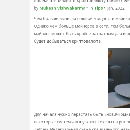
Как Начать Майнить Криптовалюту Прямо Сейча
by
Mukesh Vishwakarma
in
Tips
Jan, 2022
Чем больше вычислительной мощности майнеры 
Однако чем больше майнеров в сети, тем бол
майнинг может быть крайне затратным для ин
будет добываться криптовалюта.
Для начала нужно перестать быть «новичком» 
некоторые системы выпускают токены на рынок
Tether). Интегральная схема специального назн