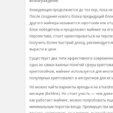
вознаграждение.
Конкуренция продолжается до тех пор, пока н
После создания нового блока предыдущий блок
другого майнера называется сиротским или от
блок-победитель и продолжают майнинг на его
перспективе, стоит ориентироваться на перспе
получить более быстрый доход, рекомендуется
вырасти в цене.
Существует два типа эффективного современно
одно из самых важных понятий сферы криптова
криптокойнов, майнинг используется для многи
популярных криптовалют и алгоритмов для их м
Но можно найти варианты аренды и на a hundred a
месяцев (BeMine). Но стоит учесть — чем длин
как работает майнинг, можно попробовать ещ
минимальным порогом входа. Преимущества м