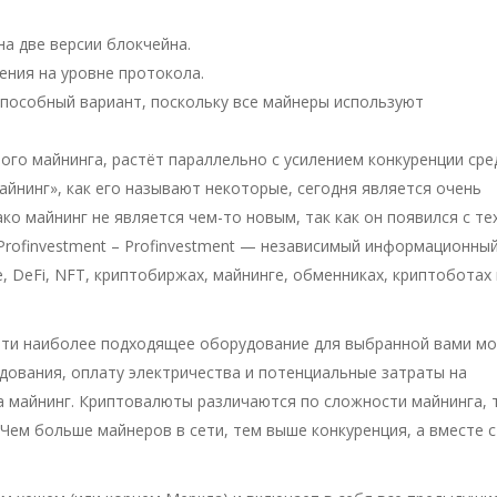
на две версии блокчейна.
ения на уровне протокола.
пособный вариант, поскольку все майнеры используют
го майнинга, растёт параллельно с усилением конкуренции сре
йнинг», как его называют некоторые, сегодня является очень
о майнинг не является чем-то новым, так как он появился с тех
 Profinvestment – Profinvestment — независимый информационны
, DeFi, NFT, криптобиржах, майнинге, обменниках, криптоботах 
йти наиболее подходящее оборудование для выбранной вами мо
ования, оплату электричества и потенциальные затраты на
 майнинг. Криптовалюты различаются по сложности майнинга, 
Чем больше майнеров в сети, тем выше конкуренция, а вместе с