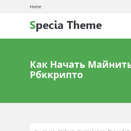
Home
Как Начать Майнить
Рбккрипто