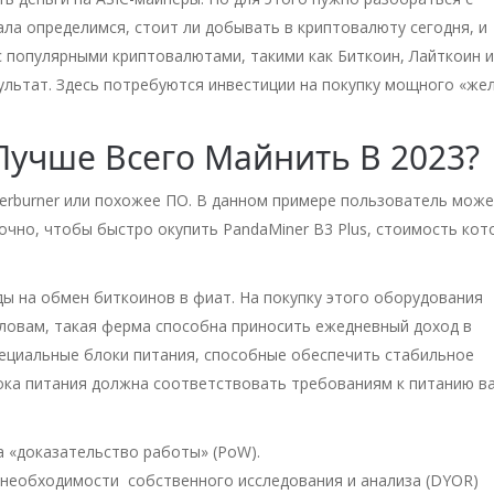
ла определимся, стоит ли добывать в криптовалюту сегодня, и
с популярными криптовалютами, такими как Биткоин, Лайткоин и
ультат. Здесь потребуются инвестиции на покупку мощного «же
Лучше Всего Майнить В 2023?
terburner или похожее ПО. В данном примере пользователь мож
точно, чтобы быстро окупить PandaMiner B3 Plus, стоимость кот
ы на обмен биткоинов в фиат. На покупку этого оборудования
словам, такая ферма способна приносить ежедневный доход в
пециальные блоки питания, способные обеспечить стабильное
ока питания должна соответствовать требованиям к питанию в
а «доказательство работы» (PoW).
необходимости собственного исследования и анализа (DYOR)